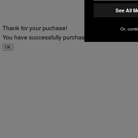
See All 
Thank for your puchase!
Or, conti
You have successfully purchased.
OK