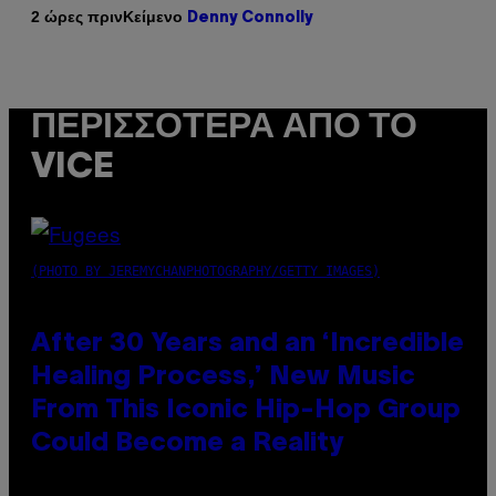
Κείμενο
2 ώρες πριν
Denny Connolly
ΠΕΡΙΣΣΌΤΕΡΑ ΑΠΌ ΤΟ
VICE
(PHOTO BY JEREMYCHANPHOTOGRAPHY/GETTY IMAGES)
After 30 Years and an ‘Incredible
Healing Process,’ New Music
From This Iconic Hip-Hop Group
Could Become a Reality