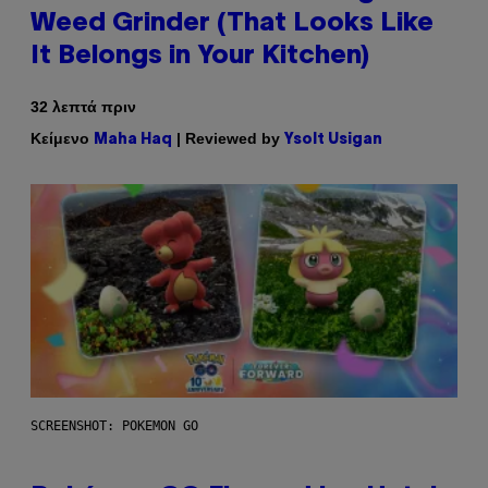
Weed Grinder (That Looks Like
It Belongs in Your Kitchen)
32 λεπτά πριν
Κείμενο
| Reviewed by
Maha Haq
Ysolt Usigan
SCREENSHOT: POKEMON GO