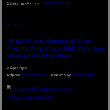
Κείμενο
2 ώρες πριν
Lauren Boisvert
VIA WHOOP
WHOOP Is a ‘Wearable’ That
Counts Your Steps AND Tells You
What to Do With Them
2 ώρες πριν
Κείμενο
| Reviewed by
Sam Watanuki
Ysolt Usigan
SCREENSHOT: TRAILMARK GAMES