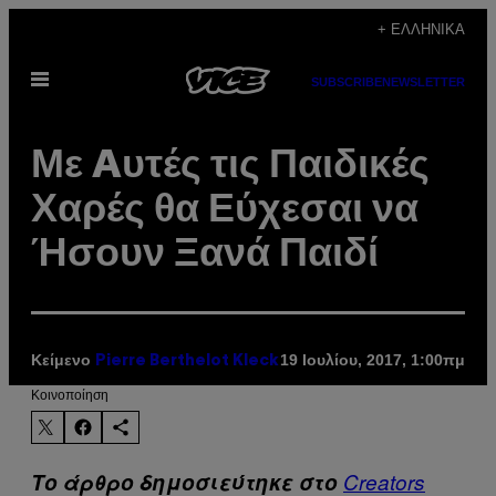
Μετάβαση
+ ΕΛΛΗΝΙΚΆ
στο
Ανοίξτε
περιεχόμενο
SUBSCRIBE
NEWSLETTER
το
μενού
Με Aυτές τις Παιδικές
Χαρές θα Εύχεσαι να
Ήσουν Ξανά Παιδί
Κείμενο
19 Ιουλίου, 2017, 1:00πμ
Pierre Berthelot Kleck
Kοινοποίηση
Το άρθρο δημοσιεύτηκε στο
Creators