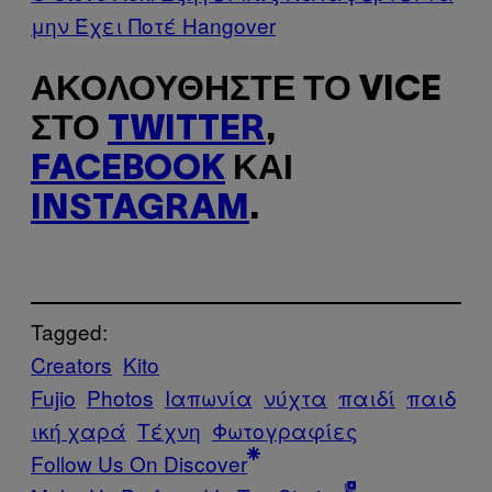
μην Έχει Ποτέ Hangover
ΑΚΟΛΟΥΘΉΣΤΕ ΤΟ VICE
ΣΤΟ
TWITTER
,
FACEBOOK
ΚΑΙ
INSTAGRAM
.
Tagged:
Creators
Kito
Fujio
Photos
Ιαπωνία
νύχτα
παιδί
παιδ
ική χαρά
Τέχνη
Φωτογραφίες
Follow Us On Discover