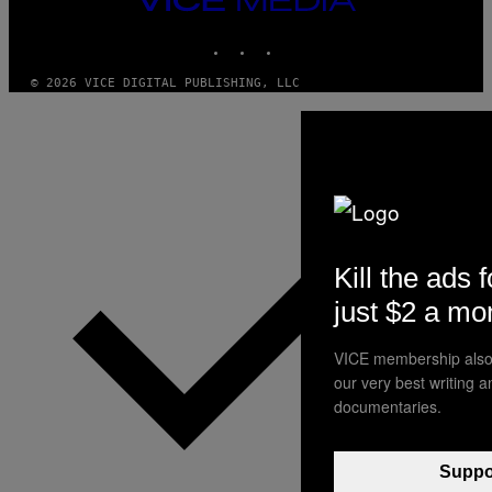
MEDIA
INSTAGRAM
TIKTOK
YOUTUBE
© 2026 VICE DIGITAL PUBLISHING, LLC
Kill the ads f
just $2 a mo
VICE membership also 
our very best writing 
documentaries.
Suppor