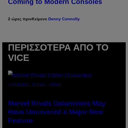
Coming to Modern Consoles
2 ώρες πριν
Κείμενο
Denny Connolly
ΠΕΡΙΣΣΌΤΕΡΑ ΑΠΌ ΤΟ
VICE
SCREENSHOT: NETEASE, MARVEL
Marvel Rivals Dataminers May
Have Uncovered a Major New
Feature