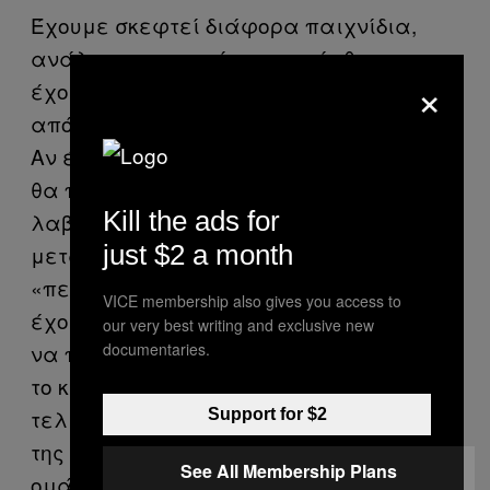
Έχουμε σκεφτεί διάφορα παιχνίδια,
ανάλογα με τα πόσα ρομπότ θα
×
έχουμε, που με την σειρά του εξαρτάται
από το πόσο κεφάλαιο θα μαζέψουμε.
Αν έχουμε μόνο δύο ρομπότ, τότε απλά
θα προσπαθούν να βγουν από έναν
Kill the ads for
λαβύρινθο, ενώ ταυτόχρονα πολεμούν
just $2 a month
μεταξύ τους και ο πρώτος που
«πεθαίνει» χάνει το παιχνίδι. Αν
VICE membership also gives you access to
έχουμε όμως πάνω από δύο, μπορούμε
our very best writing and exclusive new
documentaries.
να παίξουμε ένα σωρό παιχνίδια, όπως
το κυνήγι της σημαίας, μάχες μέχρι
τελικής πτώσεως ή παιχνίδια με σκοπό
Support for $2
της προστασία των βάσεων της κάθε
See All Membership Plans
ομάδας.