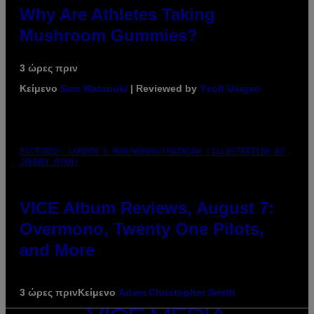
Why Are Athletes Taking
Mushroom Gummies?
3 ώρες πριν
Κείμενο
Sam Watanuki
| Reviewed by
Ysolt Usigan
PICTURED: LONDON'S MAN/WOMAN/CHAINSAW (ILLUSTRATION BY
JOHNNY RYAN)
VICE Album Reviews, August 7:
Overmono, Twenty One Pilots,
and More
3 ώρες πριν
Κείμενο
Adam Christopher Smith
VICE