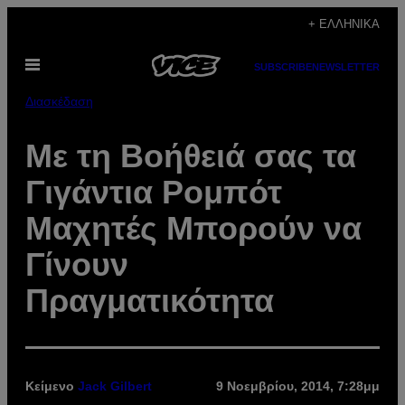
Μετάβαση
+ ΕΛΛΗΝΙΚΆ
στο
Ανοίξτε
περιεχόμενο
SUBSCRIBE
NEWSLETTER
το
μενού
Διασκέδαση
Με τη Βοήθειά σας τα
Γιγάντια Ρομπότ
Μαχητές Μπορούν να
Γίνουν
Πραγματικότητα
Κείμενο
Jack Gilbert
9 Νοεμβρίου, 2014, 7:28μμ