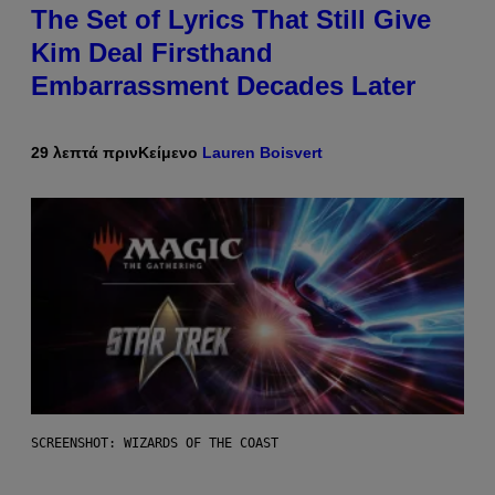
The Set of Lyrics That Still Give
Kim Deal Firsthand
Embarrassment Decades Later
29 λεπτά πριν
Κείμενο
Lauren Boisvert
SCREENSHOT: WIZARDS OF THE COAST