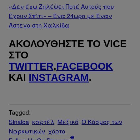
«Δεν έχω Ζηλέψει Ποτέ Αυτούς που
Έχουν Σπίτι» – Ένα 24ωρο με Έναν
Άστεγο στη Χαλκίδα
ΑΚΟΛΟΥΘΉΣΤΕ ΤΟ VICE
ΣΤΟ
TWITTER
,
FACEBOOK
ΚΑΙ
INSTAGRAM
.
Tagged:
Sinaloa
καρτέλ
Μεξικό
Ο Κόσμος των
Ναρκωτικών
χόρτο