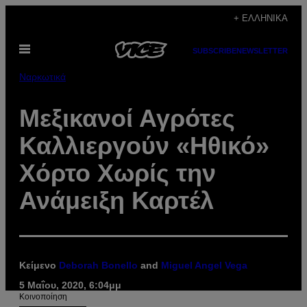
Μετάβαση
+ ΕΛΛΗΝΙΚΆ
στο
Ανοίξτε
περιεχόμενο
SUBSCRIBE
NEWSLETTER
το
μενού
Ναρκωτικά
Μεξικανοί Αγρότες
Καλλιεργούν «Ηθικό»
Χόρτο Χωρίς την
Ανάμειξη Καρτέλ
Κείμενο
Deborah Bonello
and
Miguel Angel Vega
5 Μαΐου, 2020, 6:04μμ
Kοινοποίηση