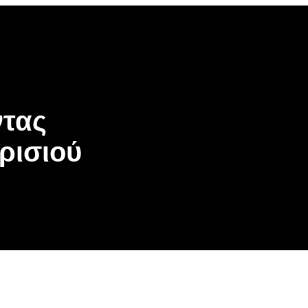
ντας
ρισιού