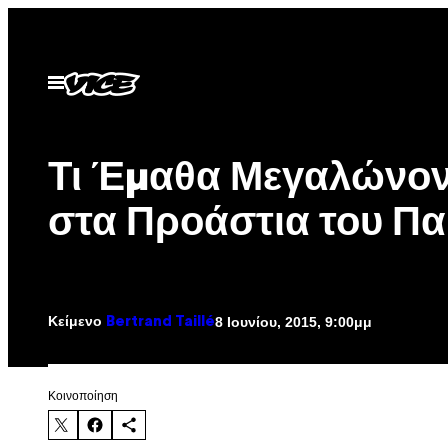
Μετάβαση
στο
περιεχόμενο
Ανοίξτε
το
μενού
Τι Έμαθα Μεγαλώνο
στα Προάστια του Πα
Κείμενο
8 Ιουνίου, 2015, 9:00μμ
Bertrand Taillé
Kοινοποίηση