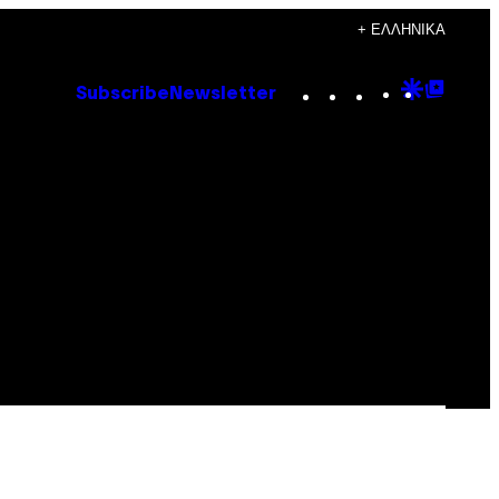
+ ΕΛΛΗΝΙΚΆ
Instagram
TikTok
YouTube
Google
Goog
Subscribe
Newsletter
Discove
Top
Posts