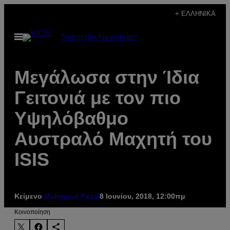
Μετάβαση
+ ΕΛΛΗΝΙΚΆ
στο
Ανοίξτε
Subscribe
Newsletter
περιεχόμενο
το
μενού
Μεγάλωσα στην Ίδια
Γειτονιά με τον πιο
Υψηλόβαθμο
Αυστραλό Μαχητή του
ISIS
Κείμενο
Mahmood Fazal
8 Ιουνίου, 2018, 12:00πμ
Kοινοποίηση