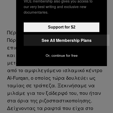
VICE membership also gives you access to
our very best writing and exclusive new
documentaries.
Support for $2
Πέρσι το καλοκαίρι, ταξίδεψα στο
Πόρτσι με τη μηχανή μου, για να
See All Membership Plans
επισκεφτώ ένα παλιό μέλος της λέσχης
και πέτυχα τον Naveed*, έναν Αφγανό
Or, continue for free
μετανάστη και πρώην γνωστό του Neil
από το αμφιλεγόμενο ισλαμικό κέντρο
Al-Furqan, ο οποίος τώρα δουλεύει ως
ταμίας σε τράπεζα. Ξεκινήσαμε να
μιλάμε για τον ξάδερφό του, που ήταν
στα όρια της ριζοσπαστικοποίησης.
Δείχνοντας τα ραφτά που είχα στο