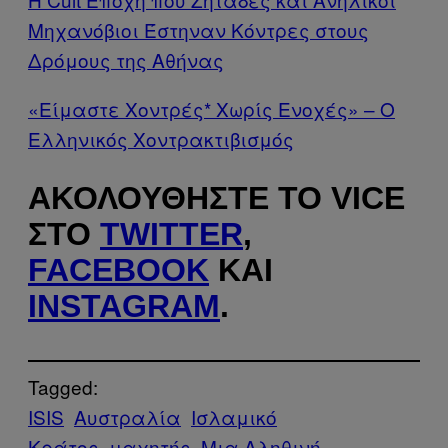
Μηχανόβιοι Έστηναν Κόντρες στους
Δρόμους της Αθήνας
«Είμαστε Χοντρές* Χωρίς Ενοχές» – Ο
Ελληνικός Χοντρακτιβισμός
ΑΚΟΛΟΥΘΉΣΤΕ ΤΟ VICE
ΣΤΟ
TWITTER
,
FACEBOOK
ΚΑΙ
INSTAGRAM
.
Tagged:
ISIS
Αυστραλία
Ισλαμικό
Κράτος
μαχητής
Μια Αληθινή