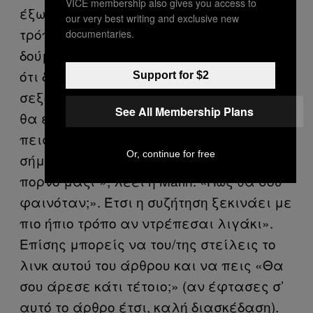
VICE membership also gives you access to
έξω απ’ έξω: «Ο αγαπημένος μου
our very best writing and exclusive new
τρόπος (να δω αν κάποιος θέλει να
documentaries.
δούμε πορνό μαζί) είναι να αναφέρω
ότι διάβασα ένα άρθρο σχετικά», λέει η
Support for $2
σεξοθεραπεύτρια Vanessa Marin – και
See All Membership Plans
θα είναι αλήθεια τώρα! «Μπορείς να
πεις κάτι του στιλ “διάβαζα ένα άρθρο
Or, continue for free
σήμερα για ζευγάρια που βλεπουν
πορνό μαζί”», λέει η Marin. «Πώς θα σου
φαινόταν;». Έτσι η συζήτηση ξεκινάει με
πιο ήπιο τρόπο αν ντρέπεσαι λιγάκι».
Επίσης μπορείς να του/της στείλεις το
λινκ αυτού του άρθρου και να πεις «Θα
σου άρεσε κάτι τέτοιο;» (αν έφτασες σ’
αυτό το άρθρο έτσι, καλή διασκέδαση).