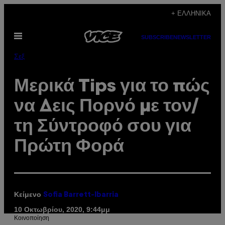
Μετάβαση
+ ΕΛΛΗΝΙΚΆ
στο
Ανοίξτε
περιεχόμενο
SUBSCRIBE
NEWSLETTER
το
μενού
Σεξ
Μερικά Tips για το πώς
να Δεις Πορνό με τον/
τη Σύντροφό σου για
Πρώτη Φορά
Κείμενο
Sofia Barrett-Ibarria
10 Οκτωβρίου, 2020, 9:44μμ
Kοινοποίηση