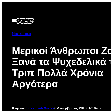
Μετάβαση
στο
περιεχόμενο
Ανοίξτε
το
μενού
Ναρκωτικά
Μερικοί Άνθρωποι Ζ
Ξανά τα Ψυχεδελικά 
Τριπ Πολλά Χρόνια
Αργότερα
Κείμενο
Suzannah Weiss
6 Δεκεμβρίου, 2018, 4:16πμ