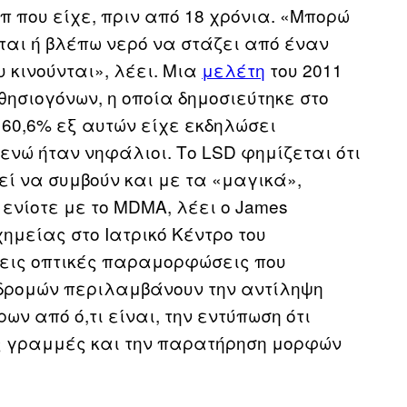
ιπ που είχε, πριν από 18 χρόνια. «Μπορώ
νται ή βλέπω νερό να στάζει από έναν
υ κινούνται», λέει. Μια
μελέτη
του 2011
θησιογόνων, η οποία δημοσιεύτηκε στο
το 60,6% εξ αυτών είχε εκδηλώσει
 ενώ ήταν νηφάλιοι. Το LSD φημίζεται ότι
ί να συμβούν και με τα «μαγικά»,
ενίοτε με το MDMA, λέει ο James
χημείας στο Ιατρικό Κέντρο του
θεις οπτικές παραμορφώσεις που
δρομών περιλαμβάνουν την αντίληψη
ν από ό,τι είναι, την εντύπωση ότι
ς γραμμές και την παρατήρηση μορφών