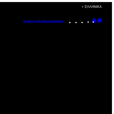
+ ΕΛΛΗΝΙΚΆ
Instagram
TikTok
YouTube
Google
Googl
Subscribe
Newsletter
Discover
Top
Posts