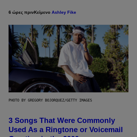
6 ώρες πριν
Κείμενο
Ashley Fike
PHOTO BY GREGORY BOJORQUEZ/GETTY IMAGES
3 Songs That Were Commonly
Used As a Ringtone or Voicemail