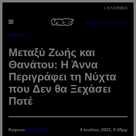
Μετάβαση
+ ΕΛΛΗΝΙΚΆ
στο
Ανοίξτε
περιεχόμενο
SUBSCRIBE
NEWSLETTER
το
μενού
Δικαιώματα
Μεταξύ Ζωής και
Θανάτου: Η Άννα
Περιγράφει τη Νύχτα
που Δεν θα Ξεχάσει
Ποτέ
Κείμενο
VICE Staff
4 Ιουλίου, 2022, 5:35μμ