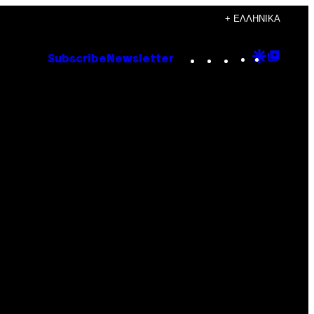
+ ΕΛΛΗΝΙΚΆ
Instagram
TikTok
YouTube
Google
Goog
Subscribe
Newsletter
Discove
Top
Posts