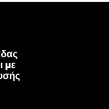
άδας
ι με
ρυσής