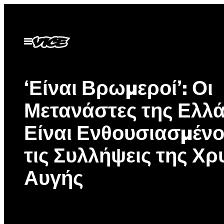
Μετάβαση
στο
περιεχόμενο
Ανοίξτε
το
μενού
‘Είναι Βρωμεροί’: Οι
Μετανάστες της Ελλ
Είναι Ενθουσιασμένο
τις Συλλήψεις της Χ
Αυγής