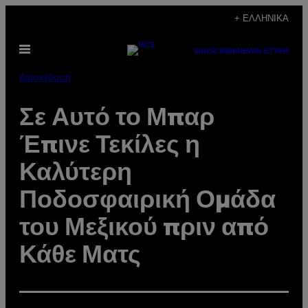
Μετάβαση
+ ΕΛΛΗΝΙΚΆ
στο
Ανοίξτε
περιεχόμενο
SUBSCRIBE
NEWSLETTER
το
μενού
Διασκέδαση
Σε Αυτό το Μπαρ
Έπινε Τεκίλες η
Καλύτερη
Ποδοσφαιρική Ομάδα
του Μεξικού πριν από
Κάθε Ματς