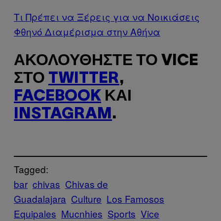
Τι Πρέπει να Ξέρεις για να Νοικιάσεις
Φθηνό Διαμέρισμα στην Αθήνα
ΑΚΟΛΟΥΘΉΣΤΕ ΤΟ VICE
ΣΤΟ
TWITTER
,
FACEBOOK
ΚΑΙ
INSTAGRAM
.
Tagged:
bar
chivas
Chivas de
Guadalajara
Culture
Los Famosos
Equipales
Mucnhies
Sports
Vice