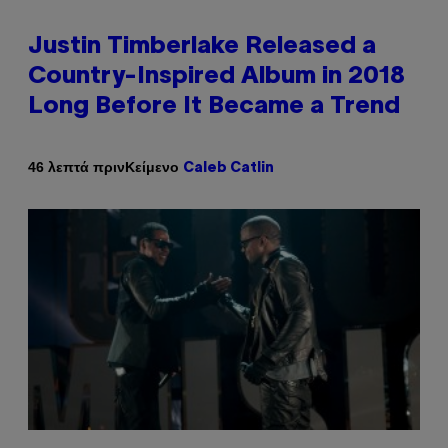
Justin Timberlake Released a
Country-Inspired Album in 2018
Long Before It Became a Trend
Κείμενο
46 λεπτά πριν
Caleb Catlin