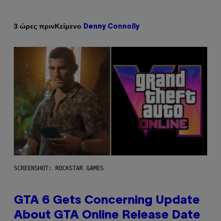
Κείμενο
3 ώρες πριν
Denny Connolly
SCREENSHOT: ROCKSTAR GAMES
GTA 6 Gets Concerning Update
About GTA Online Release Date