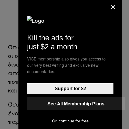
×
Kill the ads for
just $2 a month
Όπως και σε πολλές old school καντίνες,
οι σερβιτόροι στο Los Famosos Equipales
VICE membership also gives you access to
δίνουν δωρεάν μεζέ μαζί με κάθε γύρο
our very best writing and exclusive new
documentaries.
από ποτά, που είναι συνήθως φιστίκια,
ποπ κορν ή tostadas τριμμένο τυρί, ακόμη
και σούπες.
Support for $2
Όσο για την Chivas, ο Cuco παραμένει
See All Membership Plans
ένας πιστός οπαδός της, αλλά ο ίδιος
παραδέχεται πως οι καλύτερες ημέρες
Or, continue for free