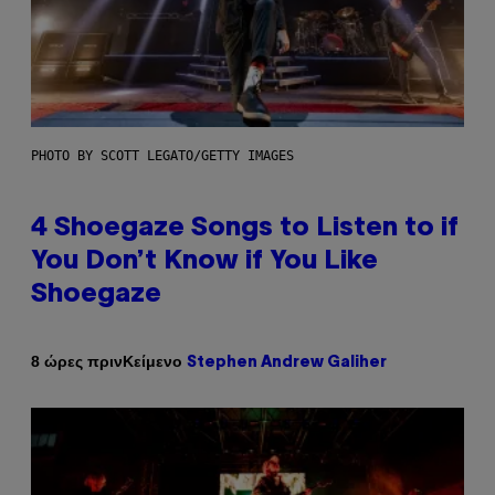
PHOTO BY SCOTT LEGATO/GETTY IMAGES
4 Shoegaze Songs to Listen to if
You Don’t Know if You Like
Shoegaze
Κείμενο
8 ώρες πριν
Stephen Andrew Galiher