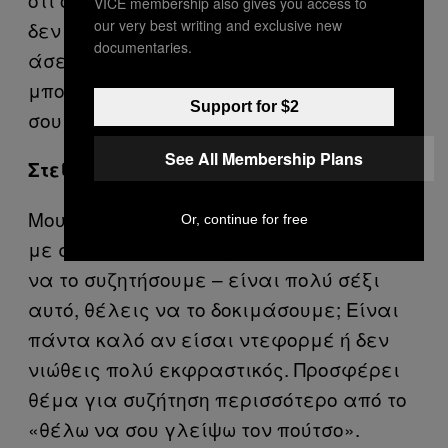
VICE membership also gives you access to
our very best writing and exclusive new
δεν έχεις άνεση να αναλάβεις τα ηνία
documentaries.
άσε να το κάνει ο σύντροφός σου — εσύ
μπορείς να στέλνει ηχητικά για το πόσο
Support for $2
σου αρέσει η αφήγησή του.
See All Membership Plans
Στείλε λινκ από πορνό
Μου αρέσει να στέλνω λινκ από πορνό
Or, continue for free
με σενάρια που θα ήθελα να κάνω ώστε
να το συζητήσουμε – είναι πολύ σέξι
αυτό, θέλεις να το δοκιμάσουμε; Είναι
πάντα καλό αν είσαι ντεφορμέ ή δεν
νιώθεις πολύ εκφραστικός. Προσφέρει
θέμα για συζήτηση περισσότερο από το
«θέλω να σου γλείψω τον πούτσο».