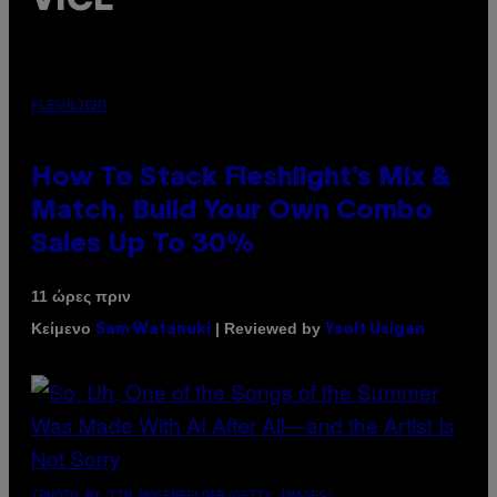
VICE
FLESHLIGHT
How To Stack Fleshlight’s Mix &
Match, Build Your Own Combo
Sales Up To 30%
11 ώρες πριν
Κείμενο
| Reviewed by
Sam Watanuki
Ysolt Usigan
(PHOTO BY TIM MOSENFELDER/GETTY IMAGES)