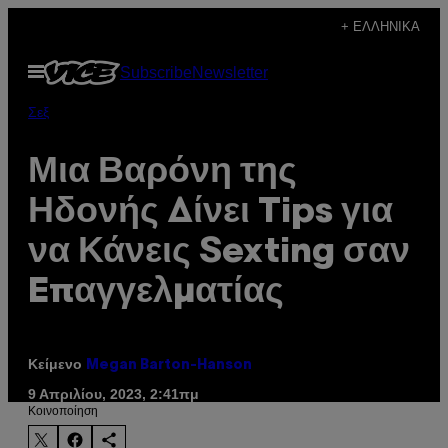
Μετάβαση
+ ΕΛΛΗΝΙΚΆ
στο
Ανοίξτε
Subscribe
Newsletter
περιεχόμενο
το
μενού
Σεξ
Μια Βαρόνη της
Ηδονής Δίνει Tips για
να Κάνεις Sexting σαν
Eπαγγελματίας
Κείμενο
Megan Barton-Hanson
9 Απριλίου, 2023, 2:41πμ
Kοινοποίηση