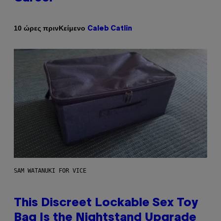
Κείμενο
10 ώρες πριν
Caleb Catlin
SAM WATANUKI FOR VICE
This Discreet Lockable Sex Toy
Bag Is the Nightstand Upgrade