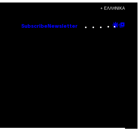
+ ΕΛΛΗΝΙΚΆ
Instagram
TikTok
YouTube
Google
Goog
Subscribe
Newsletter
Discove
Top
Posts