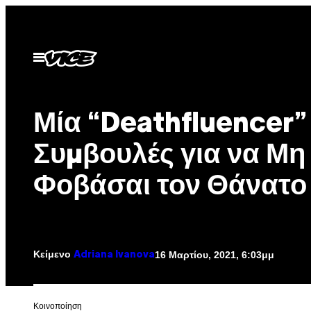
Μετάβαση
στο
περιεχόμενο
Ανοίξτε
το
μενού
Μία “Deathfluencer” 
Συμβουλές για να Μη
Φοβάσαι τον Θάνατο
Κείμενο
16 Μαρτίου, 2021, 6:03μμ
Adriana Ivanova
Kοινοποίηση