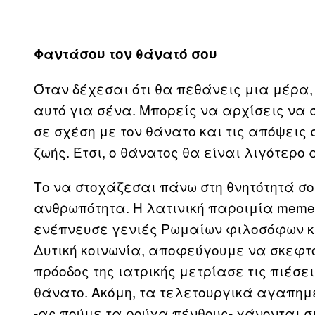
Φαντάσου τον θάνατό σου
Όταν δέχεσαι ότι θα πεθάνεις μια μέρα,
αυτό για σένα. Μπορείς να αρχίσεις να 
σε σχέση με τον θάνατο και τις απόψεις σ
ζωής. Έτσι, ο θάνατος θα είναι λιγότερο
Το να στοχάζεσαι πάνω στη θνητότητά σου
ανθρωπότητα. Η λατινική παροιμία mement
ενέπνευσε γενιές Ρωμαίων φιλοσόφων κ
Δυτική κοινωνία, αποφεύγουμε να σκεφ
πρόοδος της ιατρικής μετρίασε τις πιέσε
θάνατο. Ακόμη, τα τελετουργικά αγαπημ
-ας πούμε τα ρούχα πένθους- χάνονται σ