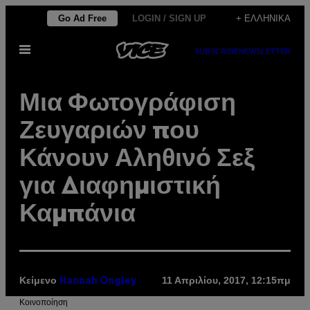
Μετάβαση
Go Ad Free
LOGIN / SIGN UP
+ ΕΛΛΗΝΙΚΆ
στο
Ανοίξτε
περιεχόμενο
SUBSCRIBE
NEWSLETTER
το
μενού
Μια Φωτογράφιση
Ζευγαριών που
Κάνουν Αληθινό Σεξ
για Διαφημιστική
Καμπάνια
Κείμενο
11 Απριλίου, 2017, 12:15πμ
Hannah Ongley
Kοινοποίηση