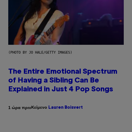
(PHOTO BY JO HALE/GETTY IMAGES)
The Entire Emotional Spectrum
of Having a Sibling Can Be
Explained in Just 4 Pop Songs
Κείμενο
1 ώρα πριν
Lauren Boisvert