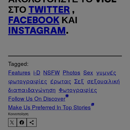
ΣΤΟ
TWITTER
,
FACEBOOK
ΚΑΙ
INSTAGRAM
.
Tagged:
Features
i-D
NSFW
Photos
Sex
γυμνές
φωτογραφίες
έρωτας
Σεξ
σεξουαλική
διαπαιδαγώγηση
Φωτογραφίες
Follow Us On Discover
Make Us Preferred In Top Stories
Kοινοποίηση