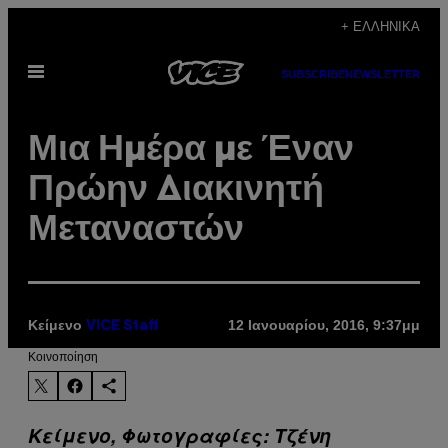
Μετάβαση
+ ΕΛΛΗΝΙΚΆ
στο
Ανοίξτε
περιεχόμενο
SUBSCRIBE
NEWSLETTER
το
μενού
Μια Ημέρα με Έναν
Πρώην Διακινητή
Μεταναστών
Κείμενο
12 Ιανουαρίου, 2016, 9:37μμ
VICE Staff
Kοινοποίηση
Κείμενο, Φωτογραφίες: Τζένη