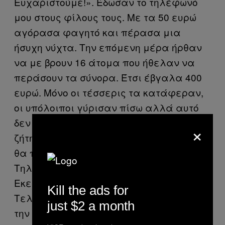
Ευχαριστούμε!». Έδωσαν το τηλέφωνό
μου στους φίλους τους. Με τα 50 ευρώ
αγόρασα φαγητό και πέρασα μια
ήσυχη νύχτα. Την επόμενη μέρα ήρθαν
να με βρουν 16 άτομα που ήθελαν να
περάσουν τα σύνορα. Έτσι έβγαλα 400
ευρώ. Μόνο οι τέσσερις τα κατάφεραν,
οι υπόλοιποι γύρισαν πίσω αλλά αυτό
δεν ήταν δικό μου πρόβλημα. Μου
×
ζήτησαν να τους βρω ένα αυτοκίνητο και
θα πλήρωναν καλά λεφτά.
Τηλεφώνησα στο γνωστό μου στη Σερβία.
Εκείνος πήρε 5.000 ευρώ και εγώ 2.000.
Kill the ads for
Τελικά δεν πήρα ποτέ το λεωφορείο για
just $2 a month
την Αθήνα.