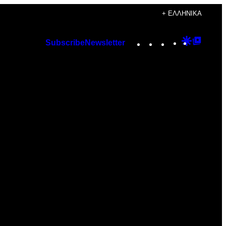
+ ΕΛΛΗΝΙΚΆ
Instagram
TikTok
YouTube
Google
Googl
Subscribe
Newsletter
Discover
Top
Posts