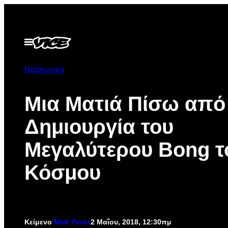
Μετάβαση
στο
περιεχόμενο
Ανοίξτε
το
μενού
Ναρκωτικά
Μια Ματιά Πίσω από
Δημιουργία του
Μεγαλύτερου Bong τ
Κόσμου
Κείμενο
Matt Pentz
2 Μαΐου, 2018, 12:30πμ