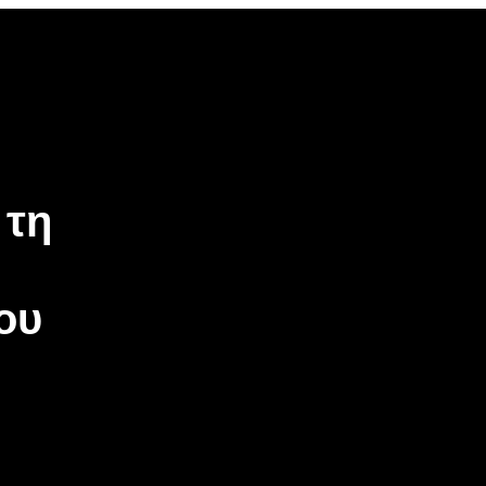
 τη
ου