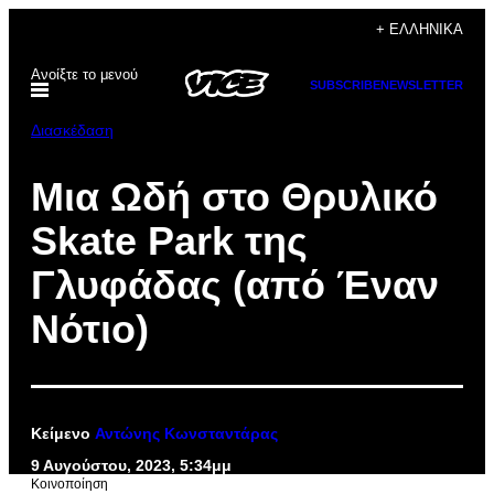
Μετάβαση
+ ΕΛΛΗΝΙΚΆ
στο
Ανοίξτε το μενού
περιεχόμενο
SUBSCRIBE
NEWSLETTER
Διασκέδαση
Μια Ωδή στο Θρυλικό
Skate Park της
Γλυφάδας (από Έναν
Νότιο)
Κείμενο
Αντώνης Κωνσταντάρας
9 Αυγούστου, 2023, 5:34μμ
Kοινοποίηση