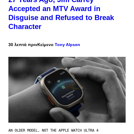
Accepted an MTV Award in
Disguise and Refused to Break
Character
30 λεπτά πριν
Κείμενο
Tony Alpsen
AN OLDER MODEL, NOT THE APPLE WATCH ULTRA 4