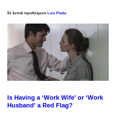
51 λεπτά πριν
Κείμενο
Luis Prada
Is Having a ‘Work Wife’ or ‘Work
Husband’ a Red Flag?