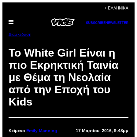
Μετάβαση
+ ΕΛΛΗΝΙΚΆ
στο
Ανοίξτε
περιεχόμενο
SUBSCRIBE
NEWSLETTER
το
μενού
Διασκέδαση
Το White Girl Είναι η
πιο Εκρηκτική Ταινία
με Θέμα τη Νεολαία
από την Εποχή του
Kids
Κείμενο
Emily Manning
17 Μαρτίου, 2016, 9:48μμ