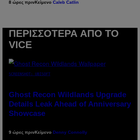
8 ώρες πριν
Κείμενο
Caleb Catlin
ΠΕΡΙΣΣΌΤΕΡΑ ΑΠΌ ΤΟ
VICE
SCREENSHOT: UBISOFT
Ghost Recon Wildlands Upgrade
Details Leak Ahead of Anniversary
Showcase
9 ώρες πριν
Κείμενο
Denny Connolly