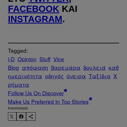
FACEBOOK
ΚΑΙ
INSTAGRAM
.
Tagged:
i-D
Opinion
Stuff
Vice
Blog
απόφαση
βαρεμάρα
δουλειά
καθ
ημερινότητα
οδηγός
όνειρα
Ταξίδια
Χ
ρήματα
Follow Us On Discover
Make Us Preferred In Top Stories
Kοινοποίηση