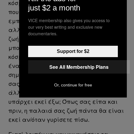
κόσμου. Υπάρχουν εκεί έξω δουλειές
just $2 a month
που δεν ξέρετε καν ότι υπάρχουν,
εμπειρίες που μπορούν να σας
VICE membership also gives you access to
our very best writing and exclusive new
αλλάξουν την ζωή, καθώς και τρόποι
documentaries.
ζωής που δεν φανταζόσασταν ποτέ ότι
μπορεί να υπάρχουν στον «αληθινό
Support for $2
κόσμο». Το ότι γεννηθήκατε μέσα σε
έναν συγκεκριμένο τρόπο ζωής, δεν
See All Membership Plans
σημαίνει ότι είναι αυτός που σίγουρα
σας ταιριάζει. Πώς θα το μάθετε
Or, continue for free
άλλωστε αυτό, αν δεν δοκιμάσετε τι
υπάρχει εκεί έξω; Όπως σας είπα και
πριν, η παλαιά σας ζωή πάντα θα είναι
εκεί αν/όταν γυρίσετε πίσω.
Γιατί λοιπόν να μην κυνηγήσεις τα