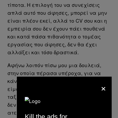
τίποτα. Η επιλογή του να συνεχίσεις
απλά αυτό που άφησες, μπορεί να μην
είναι πλέον εκεί, αλλά το CV σου και η
εμπειρία σου δεν έχουν πάει πουθενά
και κατά πάσα πιθανότητα ο τομέας
εργασίας που άφησες, δεν θα έχει
αλλάξει και τόσο δραστικά.
Αφήνω λοιπόν πίσω μου μια δουλειά,
στην οποία πέρασα υπέροχα, για να
κάνω κάτι που αν δεν το κάνω δεν θα
×
είμαι ποτέ πραγματικά ευτυχισμένη: να
ταξιδέψω. Και όταν λέω να ταξιδέψω
δεν εννοώ να πέσω στην λούπα των
ατελείωτων selfies από τις παραλίες του
Kill the ads for