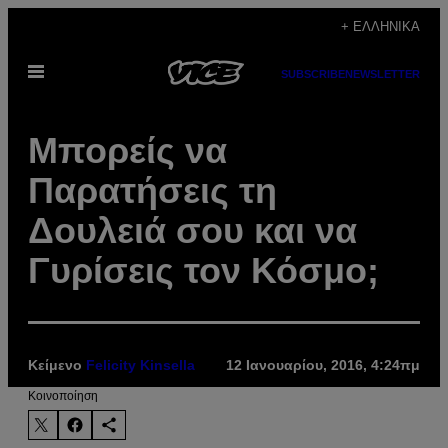
Μετάβαση
+ ΕΛΛΗΝΙΚΆ
στο
Ανοίξτε
περιεχόμενο
SUBSCRIBE
NEWSLETTER
το
μενού
Μπορείς να
Παρατήσεις τη
Δουλειά σου και να
Γυρίσεις τον Κόσμο;
Κείμενο
Felicity Kinsella
12 Ιανουαρίου, 2016, 4:24πμ
Kοινοποίηση