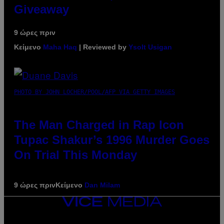
Giveaway
9 ώρες πριν
Κείμενο
Maha Haq
| Reviewed by
Ysolt Usigan
PHOTO BY JOHN LOCHER/POOL/AFP VIA GETTY IMAGES
The Man Charged in Rap Icon
Tupac Shakur’s 1996 Murder Goes
On Trial This Monday
9 ώρες πριν
Κείμενο
Dan Milam
VICE
MEDIA
INSTAGRAM
TIKTOK
YOUTUBE