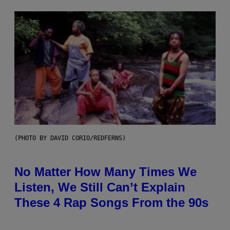
(PHOTO BY DAVID CORIO/REDFERNS)
No Matter How Many Times We
Listen, We Still Can’t Explain
These 4 Rap Songs From the 90s