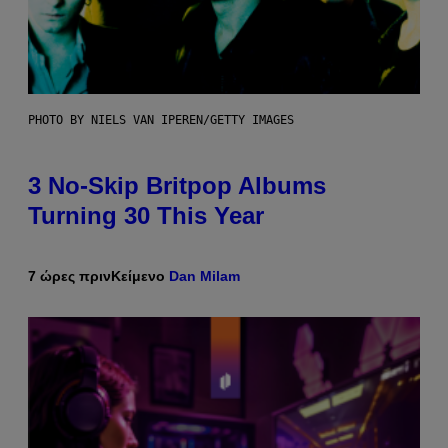
PHOTO BY NIELS VAN IPEREN/GETTY IMAGES
3 No-Skip Britpop Albums
Turning 30 This Year
7 ώρες πριν
Κείμενο
Dan Milam