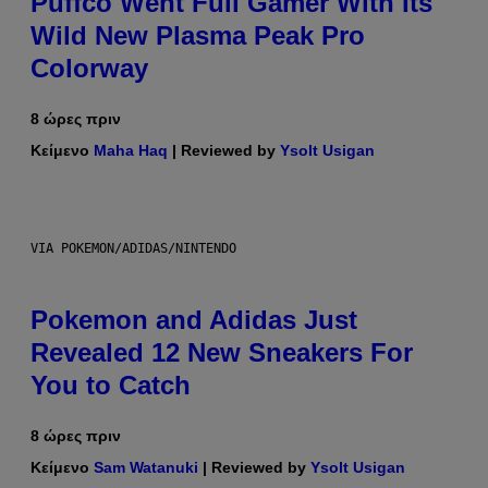
Puffco Went Full Gamer With Its
Wild New Plasma Peak Pro
Colorway
8 ώρες πριν
Κείμενο
Maha Haq
| Reviewed by
Ysolt Usigan
VIA POKEMON/ADIDAS/NINTENDO
Pokemon and Adidas Just
Revealed 12 New Sneakers For
You to Catch
8 ώρες πριν
Κείμενο
Sam Watanuki
| Reviewed by
Ysolt Usigan