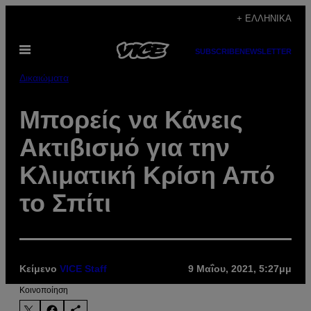
Μετάβαση
+ ΕΛΛΗΝΙΚΆ
στο
Ανοίξτε
περιεχόμενο
SUBSCRIBE
NEWSLETTER
το
μενού
Δικαιώματα
Μπορείς να Κάνεις
Ακτιβισμό για την
Κλιματική Κρίση Από
το Σπίτι
Κείμενο
VICE Staff
9 Μαΐου, 2021, 5:27μμ
Kοινοποίηση