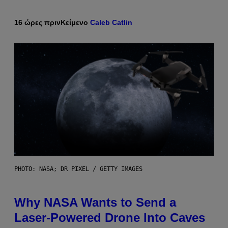
16 ώρες πριν
Κείμενο
Caleb Catlin
PHOTO: NASA; DR PIXEL / GETTY IMAGES
Why NASA Wants to Send a
Laser-Powered Drone Into Caves