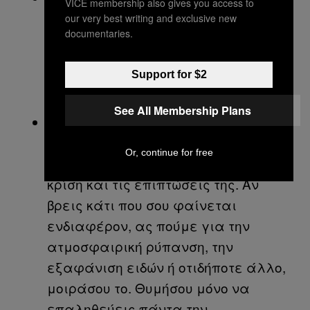
VICE membership also gives you access to
καινούργια ψηφιακά εργαλεία για
our very best writing and exclusive new
documentaries.
να μιλήσεις για ένα σοβαρό και
τεχνικό ζήτημα σε πιο απλή και
Support for $2
φιλική γλώσσα (να είσαι
δημιουργικός).
See All Membership Plans
Χρησιμοποίησε τα κοινωνικά δίκτυα
για να μοιραστείς νέα, βίντεο και
Or, continue for free
τις απόψεις σου για την κλιματική
κρίση και τις επιπτώσεις της. Αν
βρεις κάτι που σου φαίνεται
ενδιαφέρον, ας πούμε για την
ατμοσφαιρική ρύπανση, την
εξαφάνιση ειδών ή οτιδήποτε άλλο,
μοιράσου το. Θυμήσου μόνο να
επαληθεύεις πάντα την