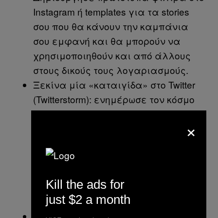
Instagram ή templates για τα stories
σου που θα κάνουν την καμπάνια
σου εμφανή και θα μπορούν να
χρησιμοποιηθούν και από άλλους
στους δικούς τους λογαριασμούς.
Ξεκίνα μία «καταιγίδα» στο Twitter
(Twitterstorm): ενημέρωσε τον κόσμο
για ένα περιβαλλοντικό πρόβλημα.
×
Όσο περισσότερα tweets γίνουν, τόσο
το καλύτερο. Αν γνωρίζεις κάποιον
που να έχει πολλούς ακόλουθους,
ζήτα του να συμμετέχει και να
Kill the ads for
μοιραστεί το μήνυμα της
just $2 a month
καμπάνιας σου.
Χρησιμοποίησε το TikTok και άλλα