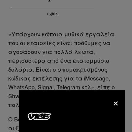
«Υπάρχουν κάποια μυθικά εργαλεία
που οι εταιρείες είναι πρόθυμες να
αγοράσουν για πολλά λεφτά,
περισσότερα από ένα εκατομμύριο
δολάρια. Είναι ο απομακρυσμένος
κώδικας εκτέλεσης για τα iMessage,
WhatsApp, Signal, Telegram κτλ», είπε ο
Shwartz. «Όταν έχεις κάτι τέτοιο, αξίζει
×
πολλά λεφτά».
Ο Bekrar προειδοποιεί ότι παρά την
αυξανόμενη δυσκολία στα exploits και