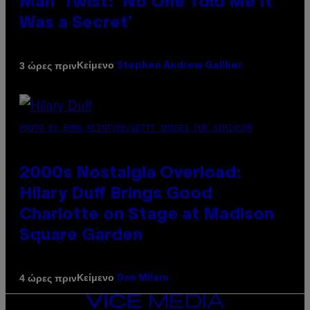
Man’ Twist: ‘No One Told Me It
Was a Secret’
Κείμενο
3 ώρες πριν
Stephen Andrew Galiher
PHOTO BY EMMA MCINTYRE/GETTY IMAGES FOR SIRIUSXM
2000s Nostalgia Overload:
Hilary Duff Brings Good
Charlotte on Stage at Madison
Square Garden
Κείμενο
4 ώρες πριν
Dan Milam
VICE