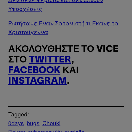
Υποσχέσεις
Ρωτήσαμε Έναν Σατανιστή τι Έκανε τα
Χριστούγεννα
ΑΚΟΛΟΥΘΉΣΤΕ ΤΟ VICE
ΣΤΟ
TWITTER
,
FACEBOOK
ΚΑΙ
INSTAGRAM
.
Tagged:
0days
bugs
Chouki
Bekrar
cybersecurity
exploits​