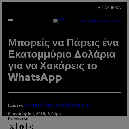
Μετάβαση
+ ΕΛΛΗΝΙΚΆ
στο
Ανοίξτε
περιεχόμενο
SUBSCRIBE
NEWSLETTER
το
μενού
Μπορείς να Πάρεις ένα
Εκατομμύριο Δολάρια
για να Χακάρεις το
WhatsApp
Κείμενο
Lorenzo Franceschi-Bicchierai
9 Ιανουαρίου, 2019, 6:04μμ
Kοινοποίηση