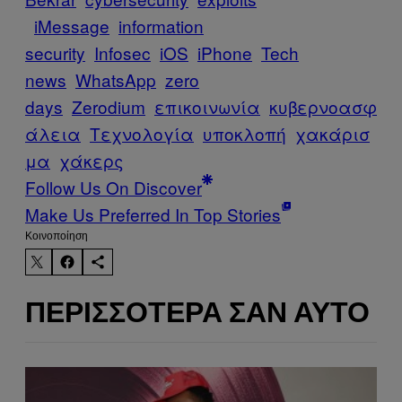
iMessage
information
security
Infosec
iOS
iPhone
Tech
news
WhatsApp
zero
days
Zerodium
επικοινωνία
κυβερνοασφ
άλεια
Τεχνολογία
υποκλοπή
χακάρισ
μα
χάκερς
Follow Us On Discover
Make Us Preferred In Top Stories
Kοινοποίηση
ΠΕΡΙΣΣΌΤΕΡΑ ΣΑΝ ΑΥΤΌ