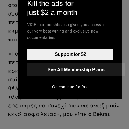
Kill the ads for
στο χακάρισμα λειτουργικών
just $2 a month
συστημάτων και εφαρμογών, βλέπουν
περισσότερα τέτοια προγράμματα
VICE membership also gives you access to
εκμετάλλευσης κενών ασφαλείας από
our very best writing and exclusive new
documentaries.
ποτέ.
«Τα exploits είναι πιο δύσκολα, παίρνουν
Support for $2
περισσότερο χρόνο, αλλά περισσότεροι
See All Membership Plans
ερευνητές ασχολούνται με αυτούς τους
στόχους και αυξάνοντας τις τιμές μας
θέλουμε να συνεχίσουμε αυτήν την
Or, continue for free
τάση και να ενθαρρύνουμε τους
ερευνητές να συνεχίσουν να αναζητούν
κενά ασφαλείας», μου είπε ο Bekrar.