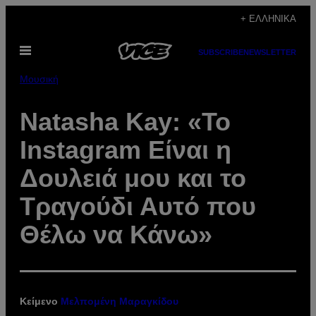
Μετάβαση
+ ΕΛΛΗΝΙΚΆ
στο
Ανοίξτε
περιεχόμενο
SUBSCRIBE
NEWSLETTER
το
μενού
Μουσική
Natasha Kay: «Το
Instagram Eίναι η
Δουλειά μου και το
Τραγούδι Αυτό που
Θέλω να Κάνω»
Κείμενο
Μελπομένη Μαραγκίδου