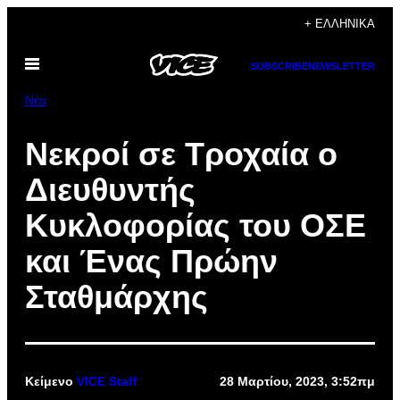
Μετάβαση
+ ΕΛΛΗΝΙΚΆ
στο
Ανοίξτε
περιεχόμενο
SUBSCRIBE
NEWSLETTER
το
μενού
Νέα
Νεκροί σε Τροχαία ο
Διευθυντής
Κυκλοφορίας του ΟΣΕ
και Ένας Πρώην
Σταθμάρχης
Κείμενο
VICE Staff
28 Μαρτίου, 2023, 3:52πμ