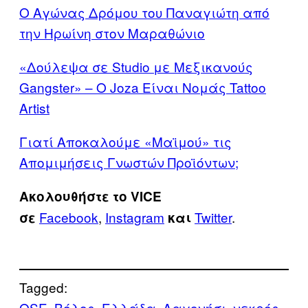
Ο Αγώνας Δρόμου του Παναγιώτη από
την Ηρωίνη στον Μαραθώνιο
«Δούλεψα σε Studio με Μεξικανούς
Gangster» – Ο Joza Είναι Νομάς Tattoo
Artist
Γιατί Αποκαλούμε «Μαϊμού» τις
Απομιμήσεις Γνωστών Προϊόντων;
Ακολουθήστε το VICE
Facebook
,
Instagram
Twitter
.
σε
και
Tagged:
OSE
Βόλος
Ελλάδα
Λαγονήσι
νεκρός