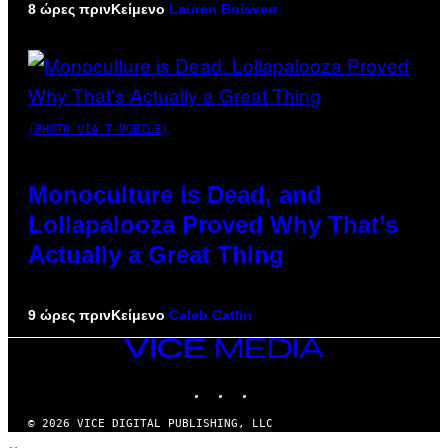
8 ώρες πριν
Κείμενο
Lauren Boisvert
(PHOTO VIA T-MOBILE)
Monoculture is Dead, and
Lollapalooza Proved Why That’s
Actually a Great Thing
9 ώρες πριν
Κείμενο
Caleb Catlin
VICE
MEDIA
INSTAGRAM
TIKTOK
YOUTUBE
© 2026 VICE DIGITAL PUBLISHING, LLC
×