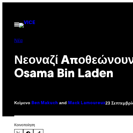
Μετάβαση
στο
περιεχόμενο
Ανοίξτε
το
μενού
Νέα
Νεοναζί Aποθεώνουν
Osama Bin Laden
Κείμενο
and
23 Σεπτεμβρί
Ben Makuch
Mack Lamoureux
Kοινοποίηση