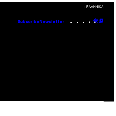
+ ΕΛΛΗΝΙΚΆ
Instagram
TikTok
YouTube
Google
Goog
Subscribe
Newsletter
Discove
Top
Posts