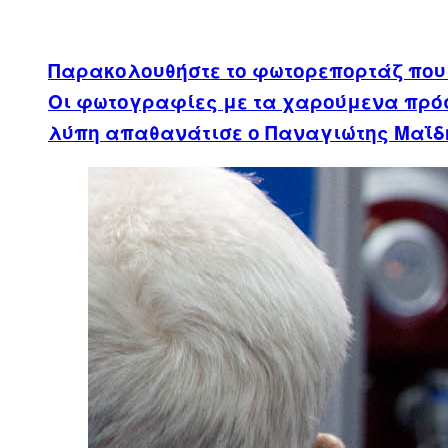
Παρακολουθήστε το φωτορεπορτάζ που 
Οι φωτογραφίες με τα χαρούμενα πρόσ
λύπη απαθανάτισε ο Παναγιώτης Μαΐδ