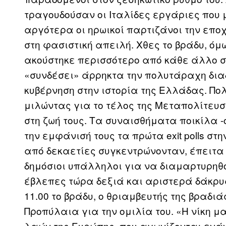
τραγουδούσαν οι Ιταλίδες εργάριες που 
αργότερα οι ηρωικοί παρτιζάνοι την επ
στη φασιστική απειλή. Χθες το βράδυ, όμως
ακούστηκε περισσότερο από κάθε άλλο σ
«συνδέσει» άρρηκτα την πολυτάραχη δια
κυβέρνηση στην ιστορία της Ελλάδας. Πο
μιλώντας για το τέλος της Μεταπολίτευσ
στη ζωή τους. Τα συναισθήματα ποικίλα -
την εμφάνισή τους τα πρώτα exit polls σ
από δεκαετίες συγκεντρώνονταν, έπειτα
δημόσιοι υπάλληλοι για να διαμαρτυρηθο
έβλεπες τώρα δεξιά και αριστερά δάκρυα
11.00 το βράδυ, ο θριαμβευτής της βραδι
Προπύλαια για την ομιλία του. «Η νίκη μ
λαών της Ευρώπης, που αγωνίζονται ενάν