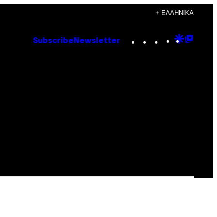
+ ΕΛΛΗΝΙΚΆ
Instagram
TikTok
YouTube
Google
Goog
Subscribe
Newsletter
Discove
Top
Posts