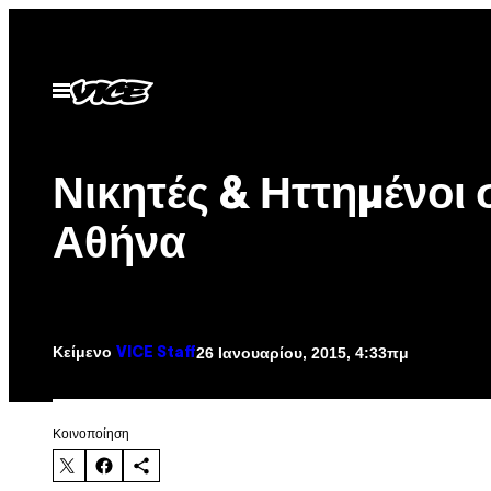
Μετάβαση
στο
περιεχόμενο
Ανοίξτε
το
μενού
Νικητές & Ηττημένοι 
Αθήνα
Κείμενο
26 Ιανουαρίου, 2015, 4:33πμ
VICE Staff
Kοινοποίηση