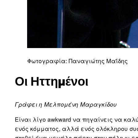
Φωτογραφία: Παναγιώτης Μαΐδης
Οι Ηττημένοι
Γράφει η Μελπομένη Μαραγκίδου
Είναι λίγο awkward να πηγαίνεις να καλ
ενός κόμματος, αλλά ενός ολόκληρου συσ
στηθεί ένα μεγάλο πάρτυ στην πόλη κι ε