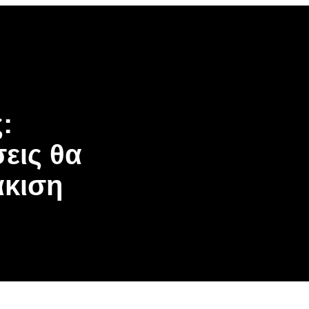
:
εις θα
άκιση