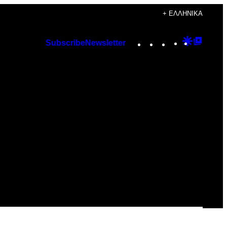
+ ΕΛΛΗΝΙΚΆ
Instagram
TikTok
YouTube
Google
Googl
Subscribe
Newsletter
Discover
Top
Posts