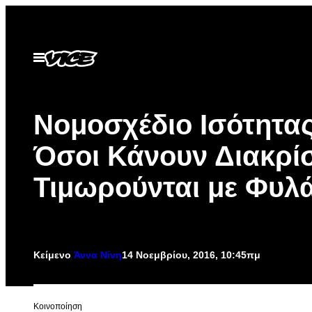
Μετάβαση
στο
περιεχόμενο
Ανοίξτε
το
μενού
Νομοσχέδιο Ισότητας
Όσοι Κάνουν Διακρίσ
Τιμωρούνται με Φυλ
Κείμενο
Άννα Νίνη
14 Νοεμβρίου, 2016, 10:45πμ
Kοινοποίηση