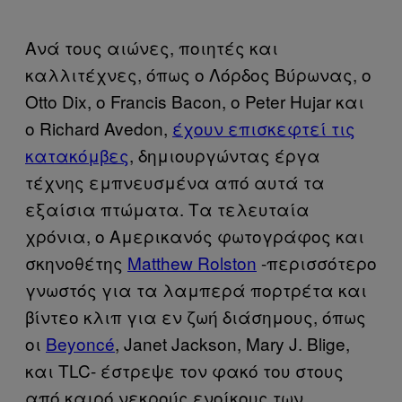
Ανά τους αιώνες, ποιητές και
καλλιτέχνες, όπως ο Λόρδος Βύρωνας, ο
Otto Dix, ο Francis Bacon, ο Peter Hujar και
ο Richard Avedon,
έχουν επισκεφτεί τις
κατακόμβες
, δημιουργώντας έργα
τέχνης εμπνευσμένα από αυτά τα
εξαίσια πτώματα. Τα τελευταία
χρόνια, ο Αμερικανός φωτογράφος και
σκηνοθέτης
Matthew Rolston
-περισσότερο
γνωστός για τα λαμπερά πορτρέτα και
βίντεο κλιπ για εν ζωή διάσημους, όπως
οι
Beyoncé
, Janet Jackson, Mary J. Blige,
και TLC- έστρεψε τον φακό του στους
από καιρό νεκρούς ενοίκους των