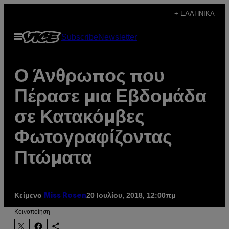
Μετάβαση
+ ΕΛΛΗΝΙΚΆ
στο
Ανοίξτε
Subscribe
Newsletter
περιεχόμενο
το
μενού
Ο Άνθρωπος που
Πέρασε μια Εβδομάδα
σε Κατακόμβες
Φωτογραφίζοντας
Πτώματα
Κείμενο
20 Ιουλίου, 2018, 12:00πμ
Miss Rosen
Kοινοποίηση