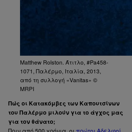
Matthew Rolston. Άτιτλο, #Pa458-
1071, Παλέρμο, Ιταλία, 2013,
από τη συλλογή «Vanitas» ©
MRPΙ
Πώς οι Κατακόμβες των Καπουτσίνων
του Παλέρμο μιλούν για το άγχος μας
για τον θάνατο;
Πριν από 500 χρόνια, οι
πρώτοι Αδελφοί