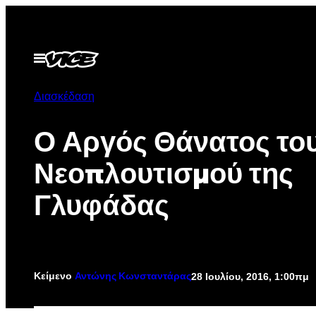
Μετάβαση
στο
περιεχόμενο
Ανοίξτε
το
μενού
Διασκέδαση
Ο Αργός Θάνατος το
Νεοπλουτισμού της
Γλυφάδας
Κείμενο
28 Ιουλίου, 2016, 1:00πμ
Αντώνης Κωνσταντάρας