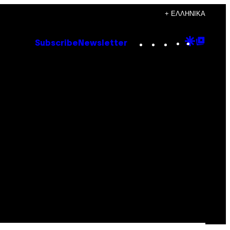
+ ΕΛΛΗΝΙΚΆ
Instagram
TikTok
YouTube
Google
Goog
Subscribe
Newsletter
Discove
Top
Posts