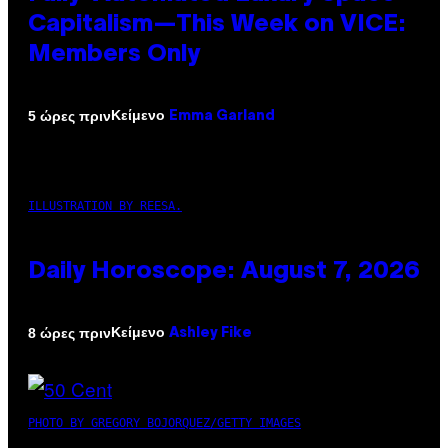
Capitalism—This Week on VICE:
Members Only
Κείμενο
5 ώρες πριν
Emma Garland
ILLUSTRATION BY REESA.
Daily Horoscope: August 7, 2026
Κείμενο
8 ώρες πριν
Ashley Fike
PHOTO BY GREGORY BOJORQUEZ/GETTY IMAGES