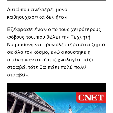
Αυτά που ανέφερε, μόνο
καθησυχαστικά δεν ήταν!
Εξέφρασε έναν από τους χειρότερους
φόβους του, που θέλει την Τεχνητή
Νοημοσύνη να προκαλεί τεράστια ζημιά
σε όλο τον κόσμο, ενώ ακούστηκε η
ατάκα «αν αυτή η τεχνολογία πάει
στραβά, τότε θα πάει πολύ πολύ
στραβά».
P
l
a
y
v
i
d
e