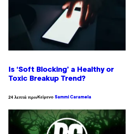
Is ‘Soft Blocking’ a Healthy or
Toxic Breakup Trend?
Κείμενο
24 λεπτά πριν
Sammi Caramela