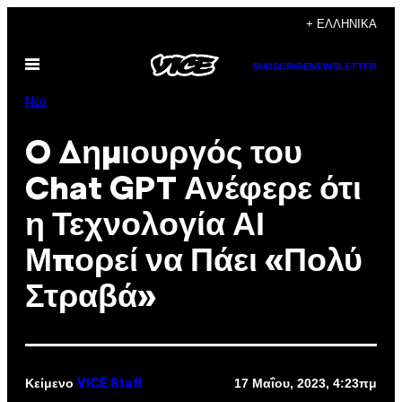
Μετάβαση
+ ΕΛΛΗΝΙΚΆ
στο
Ανοίξτε
περιεχόμενο
SUBSCRIBE
NEWSLETTER
το
μενού
Νέα
O Δημιουργός του
Chat GPT Ανέφερε ότι
η Τεχνολογία ΑΙ
Μπορεί να Πάει «Πολύ
Στραβά»
Κείμενο
17 Μαΐου, 2023, 4:23πμ
VICE Staff