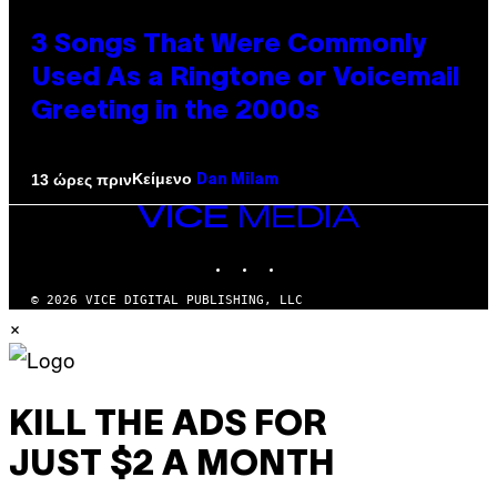
3 Songs That Were Commonly
Used As a Ringtone or Voicemail
Greeting in the 2000s
Κείμενο
13 ώρες πριν
Dan Milam
VICE
MEDIA
INSTAGRAM
TIKTOK
YOUTUBE
© 2026 VICE DIGITAL PUBLISHING, LLC
×
KILL THE ADS FOR
JUST $2 A MONTH