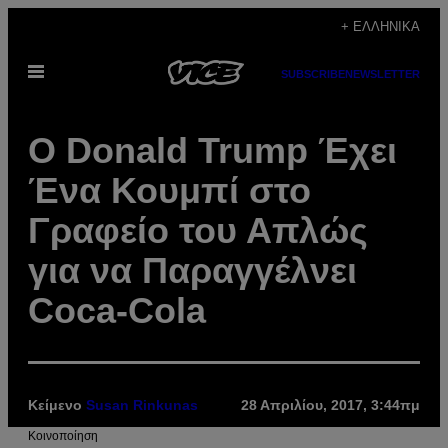
Μετάβαση
+ ΕΛΛΗΝΙΚΆ
στο
Ανοίξτε
περιεχόμενο
SUBSCRIBE
NEWSLETTER
το
μενού
Ο Donald Trump Έχει
Ένα Κουμπί στο
Γραφείο του Απλώς
για να Παραγγέλνει
Coca-Cola
Κείμενο
Susan Rinkunas
28 Απριλίου, 2017, 3:44πμ
Kοινοποίηση