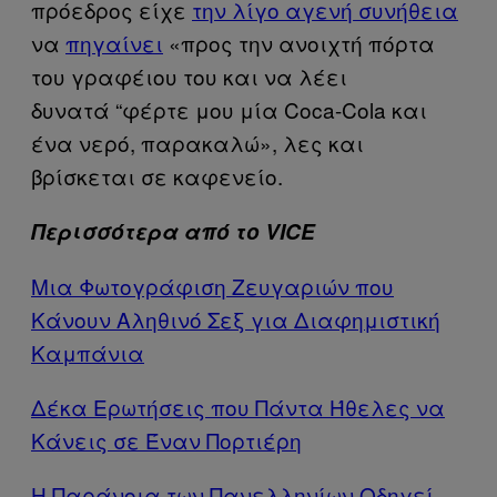
πρόεδρος είχε
την λίγο αγενή συνήθεια
να
πηγαίνει
«προς την ανοιχτή πόρτα
του γραφέιου του και να λέει
δυνατά “φέρτε μου μία Coca-Cola και
ένα νερό, παρακαλώ», λες και
βρίσκεται σε καφενείο.
Περισσότερα από το VICE
Μια Φωτογράφιση Ζευγαριών που
Κάνουν Αληθινό Σεξ για Διαφημιστική
Καμπάνια
Δέκα Ερωτήσεις που Πάντα Ήθελες να
Κάνεις σε Έναν Πορτιέρη
Η Παράνοια των Πανελληνίων Οδηγεί