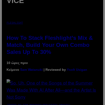
VICE
FLESHLIGHT
How To Stack Fleshlight’s Mix &
Match, Build Your Own Combo
Sales Up To 30%
10 ώρες πριν
Κείμενο
Sam Watanuki
| Reviewed by
Ysolt Usigan
(PHOTO BY TIM MOSENFELDER/GETTY IMAGES)