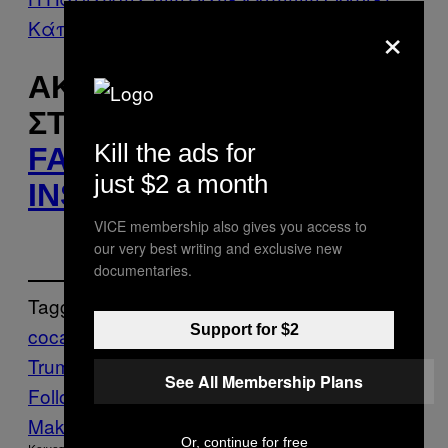
×
Κάποιους Μαθητές στα Χάπια
ΑΚΟΛΟΥΘΉΣΤΕ ΤΟ VICE
ΣΤΟ
TWITTER
,
Kill the ads for
FACEBOOK
ΚΑΙ
just $2 a month
INSTAGRAM
.
VICE membership also gives you access to
our very best writing and exclusive new
documentaries.
Tagged:
Support for $2
coca-cola
Donald
Trump
News
ΗΠΑ
Λευκός Οίκος
Πολιτική
See All Membership Plans
Follow Us On Discover
Make Us Preferred In Top Stories
Or, continue for free