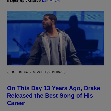
8 ώρες πριν
Κείμενο
Dan Milam
(PHOTO BY GARY GERSHOFF/WIREIMAGE)
On This Day 13 Years Ago, Drake
Released the Best Song of His
Career