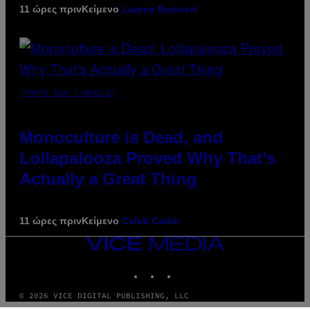
11 ώρες πριν
Κείμενο
Lauren Boisvert
(PHOTO VIA T-MOBILE)
Monoculture is Dead, and
Lollapalooza Proved Why That’s
Actually a Great Thing
11 ώρες πριν
Κείμενο
Caleb Catlin
VICE
MEDIA
INSTAGRAM
TIKTOK
YOUTUBE
© 2026 VICE DIGITAL PUBLISHING, LLC