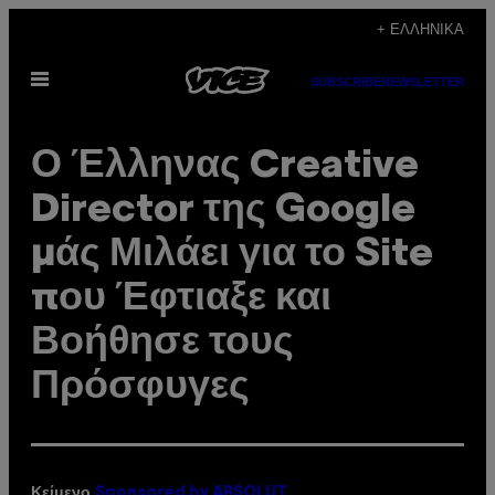
Μετάβαση
+ ΕΛΛΗΝΙΚΆ
στο
Ανοίξτε
περιεχόμενο
SUBSCRIBE
NEWSLETTER
το
μενού
Ο Έλληνας Creative
Director της Google
μάς Μιλάει για το Site
που Έφτιαξε και
Βοήθησε τους
Πρόσφυγες
Κείμενο
Sponsored by ABSOLUT