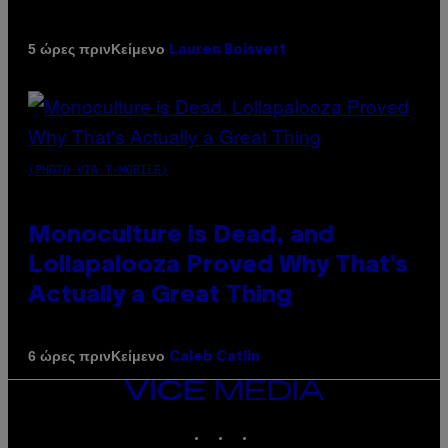
Κείμενο
5 ώρες πριν
Lauren Boisvert
(PHOTO VIA T-MOBILE)
Monoculture is Dead, and
Lollapalooza Proved Why That’s
Actually a Great Thing
Κείμενο
6 ώρες πριν
Caleb Catlin
VICE
MEDIA
INSTAGRAM
TIKTOK
YOUTUBE