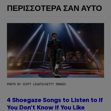
ΠΕΡΙΣΣΌΤΕΡΑ ΣΑΝ ΑΥΤΌ
PHOTO BY SCOTT LEGATO/GETTY IMAGES
4 Shoegaze Songs to Listen to if
You Don’t Know if You Like