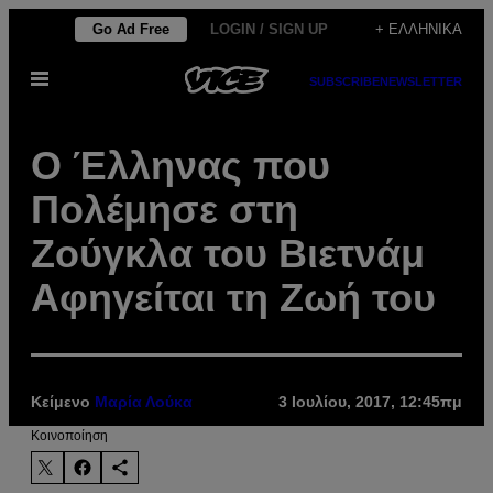
Μετάβαση
Go Ad Free
LOGIN / SIGN UP
+ ΕΛΛΗΝΙΚΆ
στο
Ανοίξτε
περιεχόμενο
SUBSCRIBE
NEWSLETTER
το
μενού
Ο Έλληνας που
Πολέμησε στη
Ζούγκλα του Βιετνάμ
Αφηγείται τη Ζωή του
Κείμενο
Μαρία Λούκα
3 Ιουλίου, 2017, 12:45πμ
Kοινοποίηση