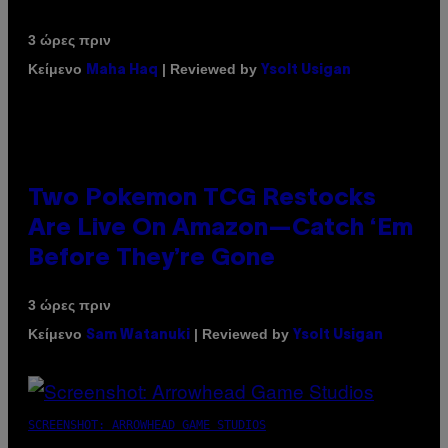
3 ώρες πριν
Κείμενο
| Reviewed by
Maha Haq
Ysolt Usigan
Two Pokemon TCG Restocks
Are Live On Amazon—Catch ‘Em
Before They’re Gone
3 ώρες πριν
Κείμενο
| Reviewed by
Sam Watanuki
Ysolt Usigan
SCREENSHOT: ARROWHEAD GAME STUDIOS