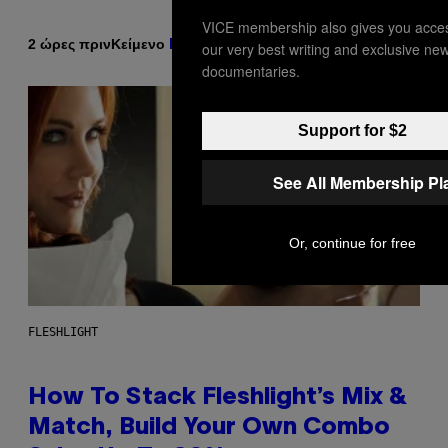
VICE membership also gives you acces
Κείμενο
2 ώρες πριν
Dan Milam
our very best writing and exclusive ne
documentaries.
Support for $2
See All Membership Pl
Or, continue for free
FLESHLIGHT
How To Stack Fleshlight’s Mix &
Match, Build Your Own Combo