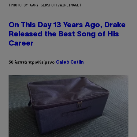
(PHOTO BY GARY GERSHOFF/WIREIMAGE)
On This Day 13 Years Ago, Drake
Released the Best Song of His
Career
Κείμενο
50 λεπτά πριν
Caleb Catlin