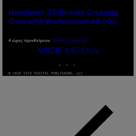
Helldivers 2 Officially Crossing
Over with Warhammer 40,000
Κείμενο
4 ώρες πριν
Denny Connolly
VICE
MEDIA
INSTAGRAM
TIKTOK
YOUTUBE
© 2026 VICE DIGITAL PUBLISHING, LLC