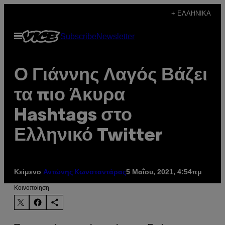
Μετάβαση
+ ΕΛΛΗΝΙΚΆ
στο
Ανοίξτε
Subscribe
Newsletter
περιεχόμενο
το
μενού
Ο Γιάννης Λαγός Βάζει
τα πιο Άκυρα
Hashtags στο
Ελληνικό Twitter
Κείμενο
5 Μαΐου, 2021, 4:54πμ
Αντώνης Κωνσταντάρας
Kοινοποίηση