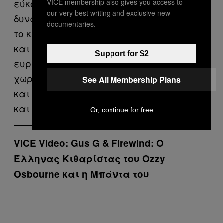
εύκολα προσβάσιμο, να αγγίξει όσο το
VICE membership also gives you access to
our very best writing and exclusive new
δυνατόν περισσότερους, δεν ήθελα να
documentaries.
το κρατήσω για μια μερίδα «εκλεκτών»
και να κοστίζει, για παράδειγμα, 25
Support for $2
ευρώ η είσοδος. Θέλω να έρθει κόσμος
χωρίς να τον εμποδίσει το οικονομικό
See All Membership Plans
και να το δει, επειδή έτσι μεγαλώνει
και η σκηνή αυτού του είδους.
Or, continue for free
VICE Video:
Gus G & Firewind: Ο
Έλληνας Κιθαρίστας του Ozzy
Osbourne και η Μπάντα του