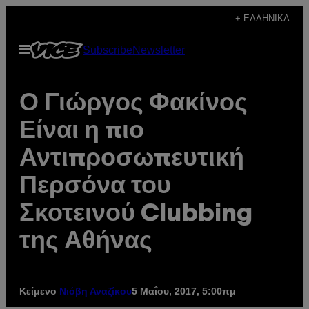
Μετάβαση
+ ΕΛΛΗΝΙΚΆ
στο
Ανοίξτε
Subscribe
Newsletter
περιεχόμενο
το
μενού
Ο Γιώργος Φακίνος
Είναι η πιο
Αντιπροσωπευτική
Περσόνα του
Σκοτεινού Clubbing
της Αθήνας
Κείμενο
5 Μαΐου, 2017, 5:00πμ
Νιόβη Αναζίκου