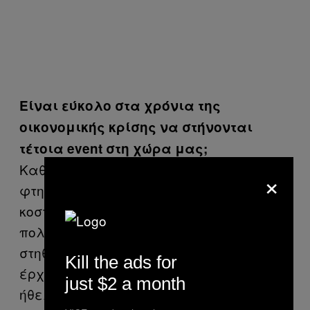
Είναι εύκολο στα χρόνια της
οικονομικής κρίσης να στήνονται
τέτοια event στη χώρα μας;
Καθόλου εύκολο, αν σκεφτείς το πόσο
×
φτηνό είναι το εισιτήριο, η είσοδος
κοστίζει πέντε ευρώ με μπίρα. Αξίζει
πολύ παραπάνω, κοστίζει αρκετά να
στηθεί και με τους performers που
Kill the ads for
έρχονται από το εξωτερικό. Όμως,
just $2 a month
ήθελα να κάνω κάτι το οποίο να είναι