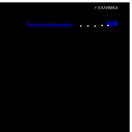
+ ΕΛΛΗΝΙΚΆ
Instagram
TikTok
YouTube
Google
Googl
Subscribe
Newsletter
Discover
Top
Posts