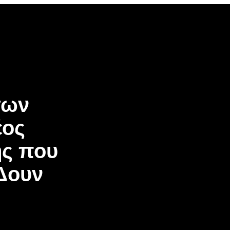
των
έος
ης που
Δουν