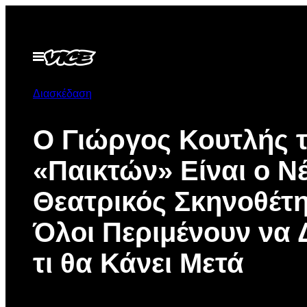
Μετάβαση
στο
περιεχόμενο
Ανοίξτε
το
μενού
Διασκέδαση
Ο Γιώργος Κουτλής 
«Παικτών» Είναι ο Ν
Θεατρικός Σκηνοθέτ
Όλοι Περιμένουν να 
τι θα Κάνει Μετά