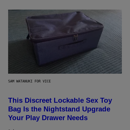
SAM WATANUKI FOR VICE
This Discreet Lockable Sex Toy
Bag Is the Nightstand Upgrade
Your Play Drawer Needs