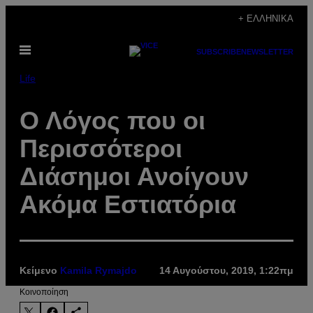
Μετάβαση
+ ΕΛΛΗΝΙΚΆ
στο
Ανοίξτε
περιεχόμενο
SUBSCRIBE
NEWSLETTER
το
μενού
Life
Ο Λόγος που οι
Περισσότεροι
Διάσημοι Ανοίγουν
Ακόμα Εστιατόρια
Κείμενο
Kamila Rymajdo
14 Αυγούστου, 2019, 1:22πμ
Kοινοποίηση