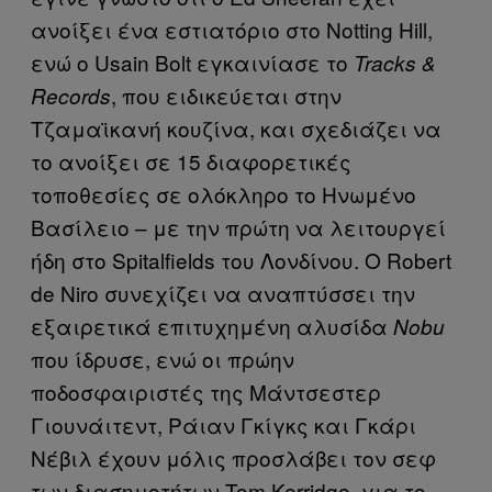
ανοίξει ένα εστιατόριο στο Notting Hill,
ενώ ο Usain Bolt εγκαινίασε το
Tracks &
, που ειδικεύεται στην
Records
Τζαμαϊκανή κουζίνα, και σχεδιάζει να
το ανοίξει σε 15 διαφορετικές
τοποθεσίες σε ολόκληρο το Ηνωμένο
Βασίλειο – με την πρώτη να λειτουργεί
ήδη στο Spitalfields του Λονδίνου. Ο Robert
de Niro συνεχίζει να αναπτύσσει την
εξαιρετικά επιτυχημένη αλυσίδα
Nobu
που ίδρυσε, ενώ οι πρώην
ποδοσφαιριστές της Μάντσεστερ
Γιουνάιτεντ, Ράιαν Γκίγκς και Γκάρι
Νέβιλ έχουν μόλις προσλάβει τον σεφ
των διασημοτήτων Tom Kerridge, για το