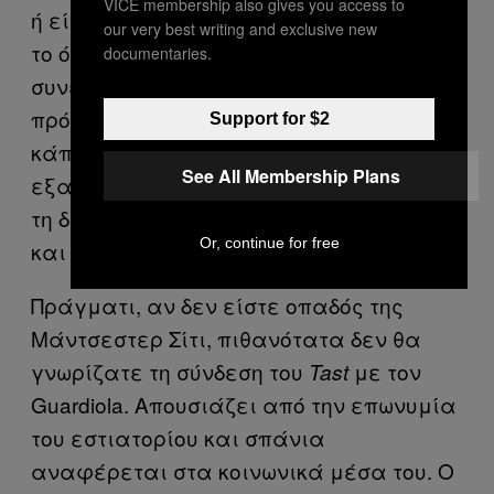
VICE membership also gives you access to
ή είναι πιθανό να κερδίσει δανείζοντας
our very best writing and exclusive new
το όνομά του σε μια εταιρία -όπως
documentaries.
συνέβη με τη Charlize Theron που έγινε το
πρόσωπό της
– σε αντίθεση με
Dior
Support for $2
κάποιον που δεν ενδιαφέρεται να
See All Membership Plans
εξασφαλίσει χρήματα, αλλά να έχει
τη δυνατότητα να φάει ό, τι του αρέσει
Or, continue for free
και όποτε το θέλει», λέει ο Rousseau.
Πράγματι, αν δεν είστε οπαδός της
Μάντσεστερ Σίτι, πιθανότατα δεν θα
γνωρίζατε τη σύνδεση του
με τον
Tast
Guardiola. Απουσιάζει από την επωνυμία
του εστιατορίου και σπάνια
αναφέρεται στα κοινωνικά μέσα του. Ο