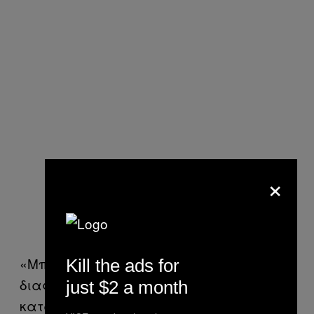
×
«Μπορώ μόνο να υποθέσω ότι οι
Kill the ads for
διαφορές δημιουργούνται γύρω από το
just $2 a month
κατά πόσο ένας διάσημος “χρειάζεται”,