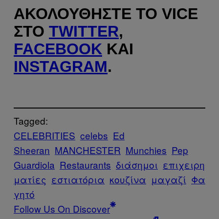
ΑΚΟΛΟΥΘΉΣΤΕ ΤΟ VICE
ΣΤΟ
TWITTER
,
FACEBOOK
ΚΑΙ
INSTAGRAM
.
Tagged:
CELEBRITIES
celebs
Ed
Sheeran
MANCHESTER
Munchies
Pep
Guardiola
Restaurants
διάσημοι
επιχειρη
ματίες
εστιατόρια
κουζίνα
μαγαζί
Φα
γητό
Follow Us On Discover