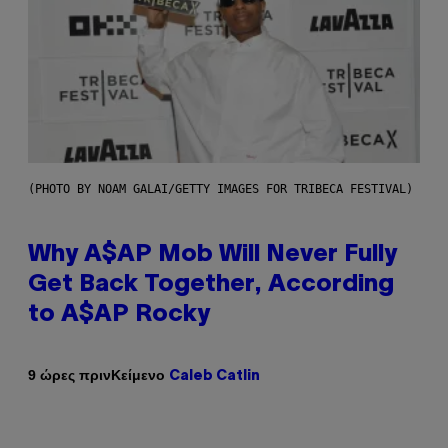
(PHOTO BY NOAM GALAI/GETTY IMAGES FOR TRIBECA FESTIVAL)
Why A$AP Mob Will Never Fully
Get Back Together, According
to A$AP Rocky
Κείμενο
9 ώρες πριν
Caleb Catlin