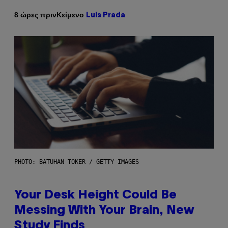
Κείμενο
8 ώρες πριν
Luis Prada
PHOTO: BATUHAN TOKER / GETTY IMAGES
Your Desk Height Could Be
Messing With Your Brain, New
Study Finds