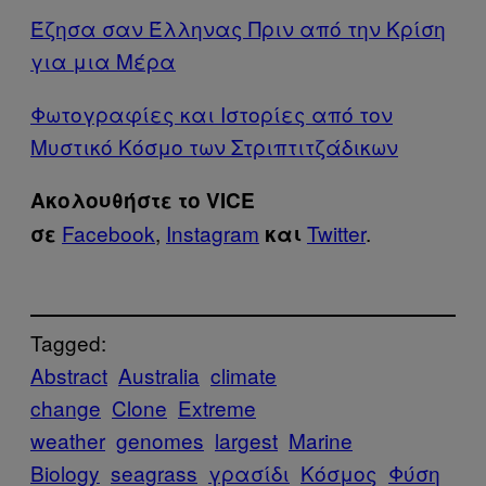
Έζησα σαν Έλληνας Πριν από την Κρίση
για μια Mέρα
Φωτογραφίες και Ιστορίες από τον
Μυστικό Κόσμο των Στριπτιτζάδικων
Ακολουθήστε το VICE
Facebook
,
Instagram
Twitter
.
σε
και
Tagged:
Abstract
Australia
climate
change
Clone
Extreme
weather
genomes
largest
Marine
Biology
seagrass
γρασίδι
Κόσμος
Φύση