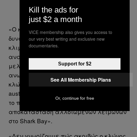
Kill the ads for
just $2 a month
«Ο κλώνος P. australis έδειξε τη
VICE membership also gives you access to
δυνατότητα να ανακάμπτει από ακραίο
our very best writing and exclusive new
documentaries.
κλιματικό συμβάν μέσω της φυτικής
ανάπτυξης», λένε οι ερευνητές στη
Support for $2
μελέτη. «Η κατά τα φαινόμενα
ανωτερότητα αυτού του πολυπλοειδή
See All Membership Plans
κλώνου σε σχέση με του διπλοειδή P.
australis δείχνει ότι το φυτικό υλικό από
Or, continue for free
το πολυπλοειδές είναι καλύτερο για την
αποκατάσταση αλλοιωμένων λειμώνων
στο Shark Bay».
«Δεν γνωρίζουμε πώς ακριβώς ο κλώνος