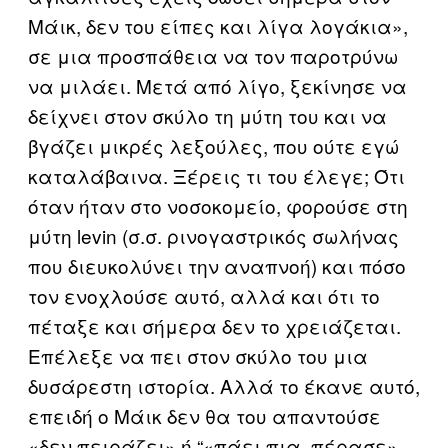
Μάικ, δεν του είπες και λίγα λογάκια»,
σε μια προσπάθεια να τον παροτρύνω
να μιλάει. Μετά από λίγο, ξεκίνησε να
δείχνει στον σκύλο τη μύτη του και να
βγάζει μικρές λεξούλες, που ούτε εγώ
καταλάβαινα. Ξέρεις τι του έλεγε; Ότι
όταν ήταν στο νοσοκομείο, φορούσε στη
μύτη levin (σ.σ. ρινογαστρικός σωλήνας
που διευκολύνει την αναπνοή) και πόσο
τον ενοχλούσε αυτό, αλλά και ότι το
πέταξε και σήμερα δεν το χρειάζεται.
Επέλεξε να πει στον σκύλο του μια
δυσάρεστη ιστορία. Αλλά το έκανε αυτό,
επειδή ο Μάικ δεν θα του απαντούσε
«δεν πειράζει» ή “«πάει πια, πέρασε».