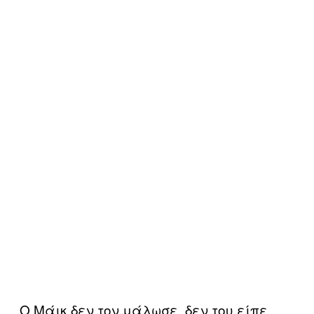
Ο Μάικ δεν τον μάλωσε, δεν του είπε