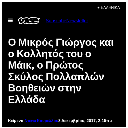
Μετάβαση
+ ΕΛΛΗΝΙΚΆ
στο
Ανοίξτε
Subscribe
Newsletter
περιεχόμενο
το
μενού
Ο Μικρός Γιώργος και
ο Κολλητός του ο
Μάικ, ο Πρώτος
Σκύλος Πολλαπλών
Βοηθειών στην
Ελλάδα
Κείμενο
8 Δεκεμβρίου, 2017, 2:15πμ
Ντέπυ Κουρέλλου