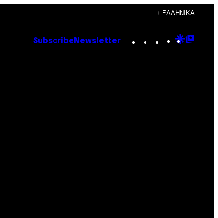
+ ΕΛΛΗΝΙΚΆ
Instagram
TikTok
YouTube
Google
Goog
Subscribe
Newsletter
Discove
Top
Posts