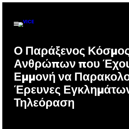
Μετάβαση
στο
περιεχόμενο
Ανοίξτε
το
μενού
Ο Παράξενος Κόσμος
Ανθρώπων που Έχο
Εμμονή να Παρακολ
Έρευνες Εγκλημάτων
Τηλεόραση