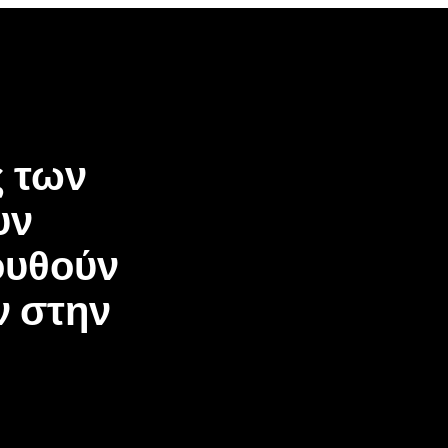
 των
υν
ουθούν
 στην