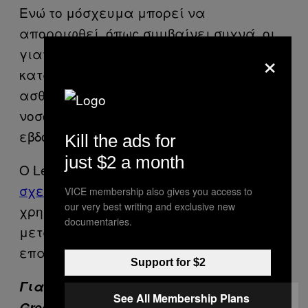
Ενώ το μόσχευμα μπορεί να
απορριφθεί, όπως συμβαίνει συχνά, οι
×
γιατροί χρησιμοποιούν φάρμακα που
καταστέλλουν το ανοσοποιητικό και ο
ασθενής αναμένεται να βγει από το
νοσοκομείο μέσα στην επόμενη
εβδομάδα.
Kill the ads for
just $2 a month
Ο Lee δήλωσε ότι
οι γιατροί δεν
σχεδιάζουν προς το παρόν
να
VICE membership also gives you access to
our very best writing and exclusive new
χρησιμοποιήσουν αυτού του είδους τη
documentaries.
μεταμόσχευση για επεμβάσεις
επαναπροσδιορισμού φύλου.
Support for $2
Για τα καλύτερα θέματα του VICE
See All Membership Plans
Greece, γραφτείτε στο εβδομαδιαίο