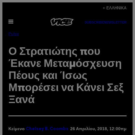
Μετάβαση
+ ΕΛΛΗΝΙΚΆ
στο
Ανοίξτε
περιεχόμενο
SUBSCRIBE
NEWSLETTER
το
μενού
Pulse
​Ο Στρατιώτης που
Έκανε Μεταμόσχευση
Πέους και Ίσως
Μπορέσει να Κάνει Σεξ
Ξανά
Κείμενο
26 Απριλίου, 2018, 12:00πμ
Chelsey B. Coombs