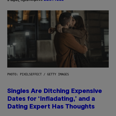
PHOTO: PIXELSEFFECT / GETTY IMAGES
Singles Are Ditching Expensive
Dates for ‘Infladating,’ and a
Dating Expert Has Thoughts