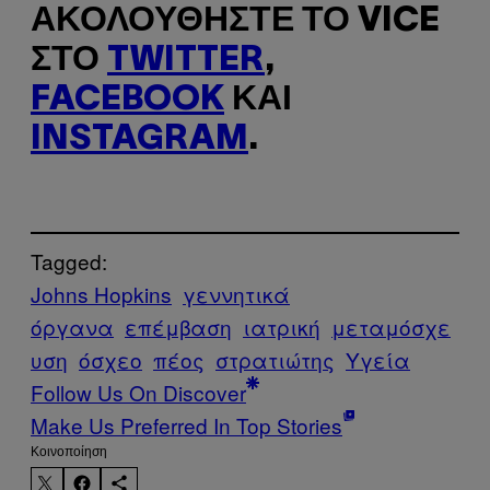
ΑΚΟΛΟΥΘΉΣΤΕ ΤΟ VICE
ΣΤΟ
TWITTER
,
FACEBOOK
ΚΑΙ
INSTAGRAM
.
Tagged:
Johns Hopkins
γεννητικά
όργανα
επέμβαση
ιατρική
μεταμόσχε
υση
όσχεο
πέος
στρατιώτης
Υγεία
Follow Us On Discover
Make Us Preferred In Top Stories
Kοινοποίηση