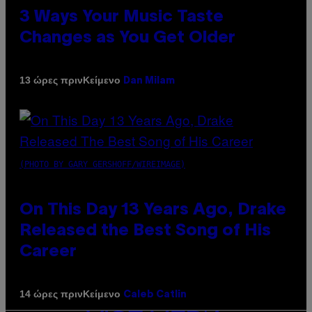
3 Ways Your Music Taste
Changes as You Get Older
Κείμενο
13 ώρες πριν
Dan Milam
(PHOTO BY GARY GERSHOFF/WIREIMAGE)
On This Day 13 Years Ago, Drake
Released the Best Song of His
Career
Κείμενο
14 ώρες πριν
Caleb Catlin