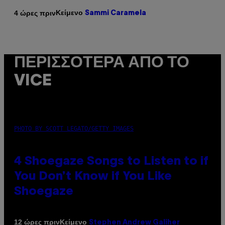
Κείμενο
4 ώρες πριν
Sammi Caramela
ΠΕΡΙΣΣΌΤΕΡΑ ΑΠΌ ΤΟ
VICE
PHOTO BY SCOTT LEGATO/GETTY IMAGES
4 Shoegaze Songs to Listen to if
You Don’t Know if You Like
Shoegaze
Κείμενο
12 ώρες πριν
Stephen Andrew Galiher