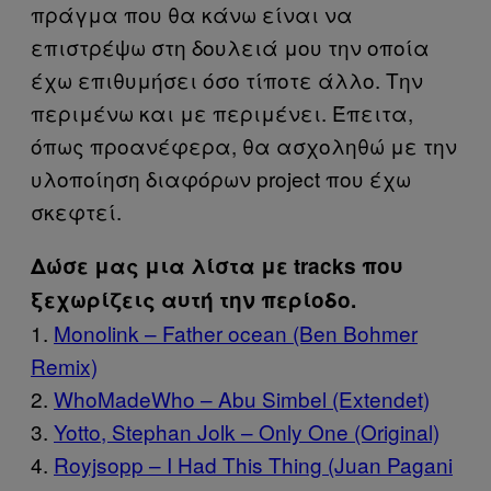
πράγμα που θα κάνω είναι να
επιστρέψω στη δουλειά μου την οποία
έχω επιθυμήσει όσο τίποτε άλλο. Την
περιμένω και με περιμένει. Έπειτα,
όπως προανέφερα, θα ασχοληθώ με την
υλοποίηση διαφόρων project που έχω
σκεφτεί.
Δώσε μας μια λίστα με tracks που
ξεχωρίζεις αυτή την περίοδο.
1.
Monolink – Father ocean (Ben Bohmer
Remix)
2.
WhoMadeWho – Abu Simbel (Extendet)
3.
Yotto, Stephan Jolk – Only One (Original)
4.
Royjsopp – I Had This Thing (Juan Pagani