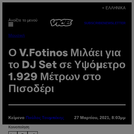
Μετάβαση
+ ΕΛΛΗΝΙΚΆ
στο
Ανοίξτε το μενού
περιεχόμενο
SUBSCRIBE
NEWSLETTER
Μουσική
Ο V.Fotinos Μιλάει για
το DJ Set σε Υψόμετρο
1.929 Μέτρων στο
Πισοδέρι
Κείμενο
27 Μαρτίου, 2021, 8:03μμ
Παύλος Τουμπέκης
Kοινοποίηση