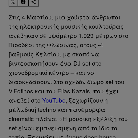
Στις 4 Μαρτίου, μια χούφτα άνθρωποι
της ηλεκτρονικής μουσικής κουλτούρας
ανεβηκαν σε υψόμετρο 1.929 μέτρων στο
Πισοδέρι της Φλώρινας, στους -4
βαθμούς Κελσίου, με σκοπό να
βιντεοσκοπήσουν ένα DJ set στο
χιονοδρομικό κέντρο – και να
διασκεδάσουν. Στο σχεδόν δίωρο set του
V.Fotinos και του Elias Kazais, που έχει
ανεβεί στο
YouTube
, ξεχωρίζουν η
μελωδική techno και πανεμορφα
cinematic πλάνα. «Η μουσική εξέλιξη του
set είναι εμπνευσμένη από το ίδιο το
τοπίο. Ξεκινάει με ήχους deep house,