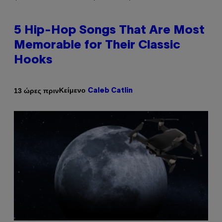
5 Hip-Hop Songs That Are Most
Memorable for Their Classic
Hooks
Κείμενο
13 ώρες πριν
Caleb Catlin