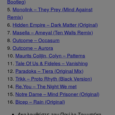
Bootleg)
5.
Monolink – They Prey (Mind Against
Remix)
6.
Hidden Empire – Dark Matter (Original)
7.
Masella – Ameyal (Ten Walls Remix)
8.
Outcome – Occasum
9.
Outcome – Aurora
10.
Maurits Colijin, Colyn – Patterns
11.
Tale Of Us & Fideles – Vanishing
12.
Paradoks – Tiera (Original Mix)
13.
Trikk – Proto Rhyth (Black Version)
14.
Re.You – The Night We met
15.
Notre Dame – Mind Prisoner (Original)
16.
Bicep – Rain (Original)
Ακολουθήστε τον Παύλο Τουμπέκη