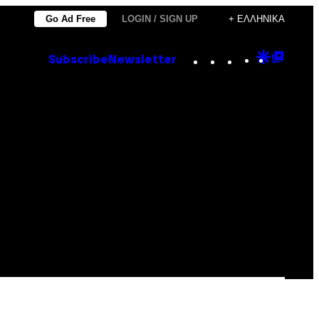
Go Ad Free
LOGIN / SIGN UP
+ ΕΛΛΗΝΙΚΆ
Instagram
TikTok
YouTube
Google
Goog
Subscribe
Newsletter
Discove
Top
Posts