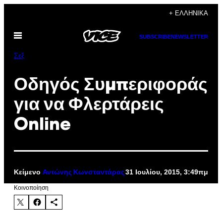
Μετάβαση
+ ΕΛΛΗΝΙΚΆ
στο
Ανοίξτε
περιεχόμενο
SUBSCRIBE
NEWSLETTER
το
μενού
Σεξ
Οδηγός Συμπεριφοράς
για να Φλερτάρεις
Online
Κείμενο
31 Ιουλίου, 2015, 3:49πμ
Αντώνης Κωνσταντάρας
Kοινοποίηση