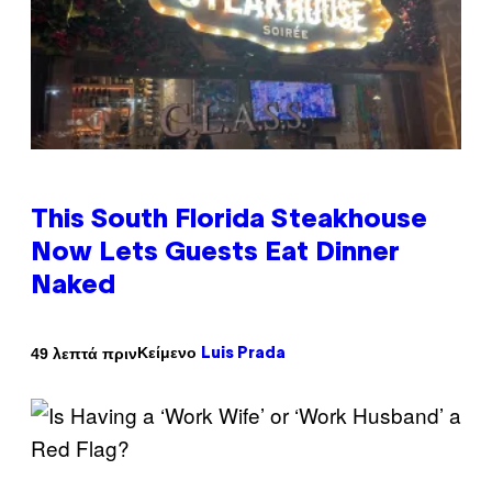
This South Florida Steakhouse
Now Lets Guests Eat Dinner
Naked
Κείμενο
49 λεπτά πριν
Luis Prada