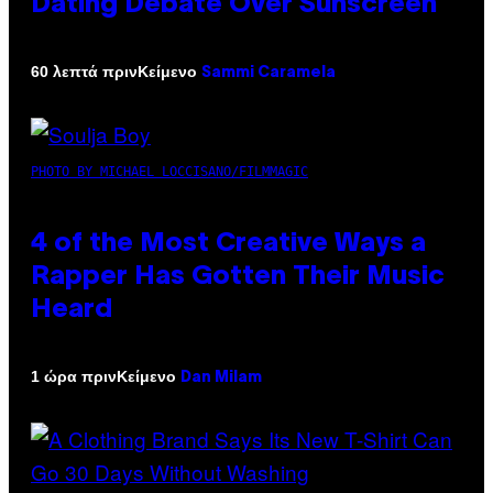
Dating Debate Over Sunscreen
Κείμενο
60 λεπτά πριν
Sammi Caramela
PHOTO BY MICHAEL LOCCISANO/FILMMAGIC
4 of the Most Creative Ways a
Rapper Has Gotten Their Music
Heard
Κείμενο
1 ώρα πριν
Dan Milam