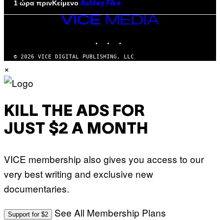
Κείμενο
1 ώρα πριν
Ashley Fike
VICE
MEDIA
INSTAGRAM
TIKTOK
YOUTUBE
© 2026 VICE DIGITAL PUBLISHING, LLC
×
KILL THE ADS FOR
JUST $2 A MONTH
VICE membership also gives you access to our
very best writing and exclusive new
documentaries.
See All Membership Plans
Support for $2