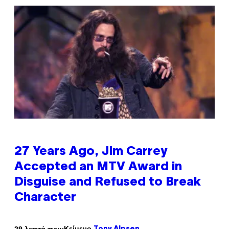
27 Years Ago, Jim Carrey
Accepted an MTV Award in
Disguise and Refused to Break
Character
Κείμενο
29 λεπτά πριν