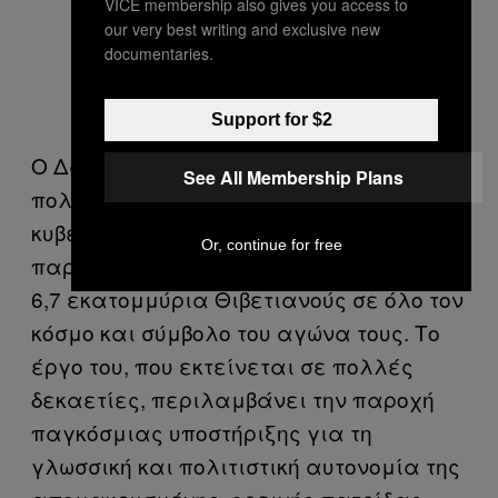
VICE membership also gives you access to
our very best writing and exclusive new
documentaries.
Support for $2
Ο Δαλάι Λάμα αποσύρθηκε ως
See All Membership Plans
πολιτικός επικεφαλής της εξόριστης
κυβέρνησής του το 2011, αλλά
Or, continue for free
παραμένει ο πνευματικός ηγέτης για
6,7 εκατομμύρια Θιβετιανούς σε όλο τον
κόσμο και σύμβολο του αγώνα τους. Το
έργο του, που εκτείνεται σε πολλές
δεκαετίες, περιλαμβάνει την παροχή
παγκόσμιας υποστήριξης για τη
γλωσσική και πολιτιστική αυτονομία της