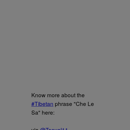
Know more about the
#Tibetan
phrase "Che Le
Sa" here:
via
@Tseyal11