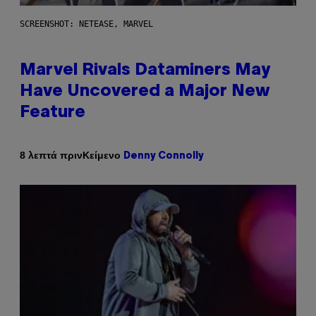
SCREENSHOT: NETEASE, MARVEL
Marvel Rivals Dataminers May
Have Uncovered a Major New
Feature
Κείμενο
8 λεπτά πριν
Denny Connolly