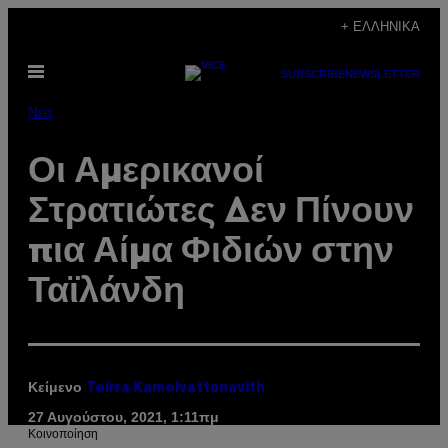
Μετάβαση
+ ΕΛΛΗΝΙΚΆ
στο
Ανοίξτε
περιεχόμενο
SUBSCRIBE
NEWSLETTER
το
μενού
Νέα
Οι Αμερικανοί
Στρατιώτες Δεν Πίνουν
πια Αίμα Φιδιών στην
Ταϊλάνδη
Κείμενο
Teirra Kamolvattanavith
27 Αυγούστου, 2021, 1:11πμ
Kοινοποίηση