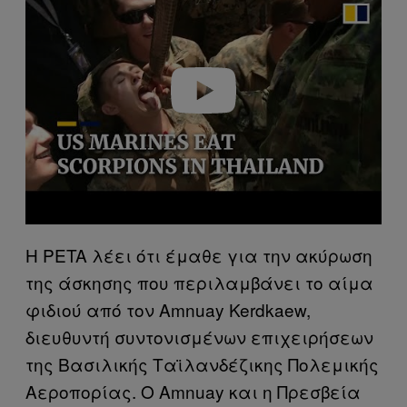
y
v
i
d
e
o
Η PETA λέει ότι έμαθε για την ακύρωση
της άσκησης που περιλαμβάνει το αίμα
φιδιού από τον Amnuay Kerdkaew,
διευθυντή συντονισμένων επιχειρήσεων
της Βασιλικής Ταϊλανδέζικης Πολεμικής
Αεροπορίας. Ο Amnuay και η Πρεσβεία