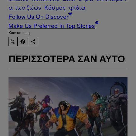
α των ζώων
Κόσμος
φίδια
Follow Us On Discover
Make Us Preferred In Top Stories
Kοινοποίηση
ΠΕΡΙΣΣΌΤΕΡΑ ΣΑΝ ΑΥΤΌ