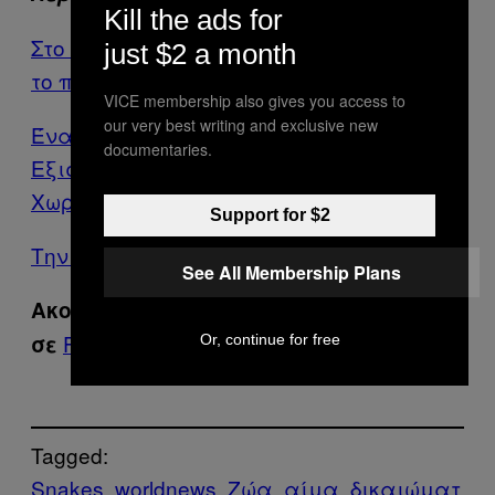
Kill the ads for
Στο Pride της Ουκρανίας Φέτος Στήθηκε
just $2 a month
το πιο Ξέφρενο Rave Party
VICE membership also gives you access to
our very best writing and exclusive new
Ένα Ελληνικό Sci-Fi Αριστούργημα
documentaries.
Εξιστορεί μία Μελλοντική Δυστοπία
Χωρίς Επιστροφή
Support for $2
Την Αστρολογία μου Μέσα
See All Membership Plans
Ακολουθήστε το VICE
Facebook
,
Instagram
Twitter
.
σε
και
Or, continue for free
Tagged:
Snakes
worldnews
Zώα
αίμα
δικαιώματ