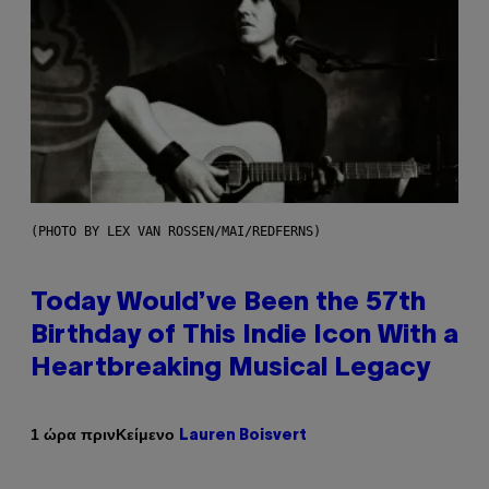
(PHOTO BY LEX VAN ROSSEN/MAI/REDFERNS)
Today Would’ve Been the 57th
Birthday of This Indie Icon With a
Heartbreaking Musical Legacy
Κείμενο
1 ώρα πριν
Lauren Boisvert