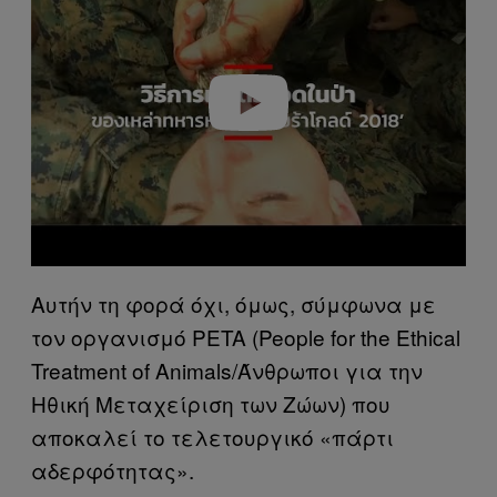
v
i
d
e
o
Αυτήν τη φορά όχι, όμως, σύμφωνα με
τον οργανισμό PETA (People for the Ethical
Treatment of Animals/Άνθρωποι για την
Ηθική Μεταχείριση των Ζώων) που
αποκαλεί το τελετουργικό «πάρτι
αδερφότητας».