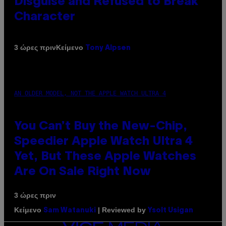
Disguise and Refused to Break
Character
Κείμενο
3 ώρες πριν
Tony Alpsen
AN OLDER MODEL, NOT THE APPLE WATCH ULTRA 4
You Can’t Buy the New-Chip,
Speedier Apple Watch Ultra 4
Yet, But These Apple Watches
Are On Sale Right Now
3 ώρες πριν
Κείμενο
| Reviewed by
Sam Watanuki
Ysolt Usigan
VICE