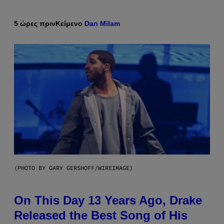
5 ώρες πριν
Κείμενο
Dan Milam
(PHOTO BY GARY GERSHOFF/WIREIMAGE)
On This Day 13 Years Ago, Drake
Released the Best Song of His