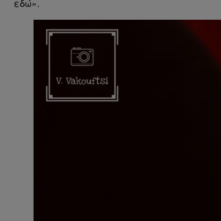
εδώ».