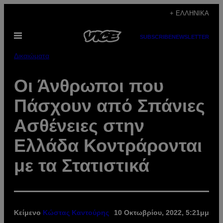
Μετάβαση
+ ΕΛΛΗΝΙΚΆ
στο
Ανοίξτε
περιεχόμενο
SUBSCRIBE
NEWSLETTER
το
μενού
Δικαιώματα
Οι Άνθρωποι που
Πάσχουν από Σπάνιες
Ασθένειες στην
Ελλάδα Κοντράρονται
με τα Στατιστικά
Κείμενο
Κώστας Καντούρης
10 Οκτωβρίου, 2022, 5:21μμ