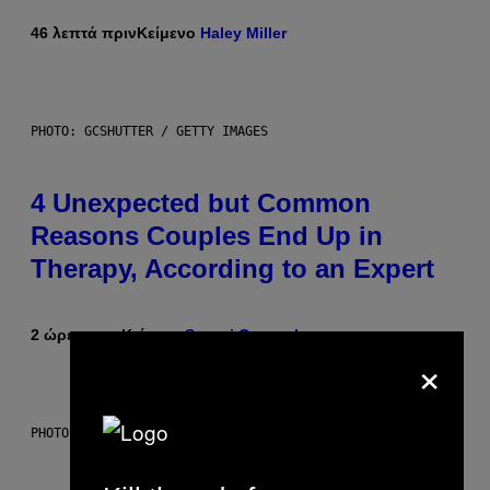
46 λεπτά πριν
Κείμενο
Haley Miller
PHOTO: GCSHUTTER / GETTY IMAGES
4 Unexpected but Common
Reasons Couples End Up in
Therapy, According to an Expert
2 ώρες πριν
Κείμενο
Sammi Caramela
×
PHOTO: CSA-PRINTSTOCK / GETTY IMAGES