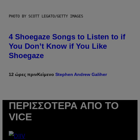
PHOTO BY SCOTT LEGATO/GETTY IMAGES
4 Shoegaze Songs to Listen to if
You Don’t Know if You Like
Shoegaze
12 ώρες πριν
Κείμενο
Stephen Andrew Galiher
ΠΕΡΙΣΣΌΤΕΡΑ ΑΠΌ ΤΟ
VICE