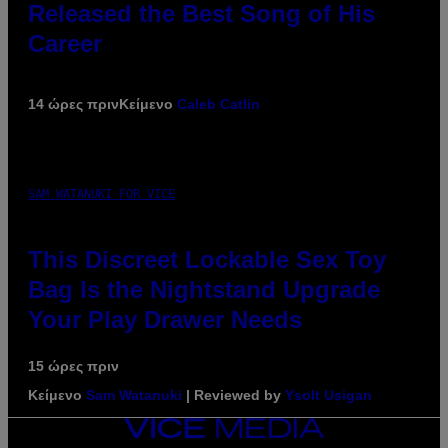
Released the Best Song of His
Career
14 ώρες πριν
Κείμενο
Caleb Catlin
SAM WATANUKI FOR VICE
This Discreet Lockable Sex Toy
Bag Is the Nightstand Upgrade
Your Play Drawer Needs
15 ώρες πριν
Κείμενο
Sam Watanuki
| Reviewed by
Ysolt Usigan
VICE
MEDIA