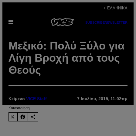
Μετάβαση
+ ΕΛΛΗΝΙΚΆ
στο
Ανοίξτε
περιεχόμενο
SUBSCRIBE
NEWSLETTER
το
μενού
Μεξικό: Πολύ Ξύλο για
Λίγη Βροχή από τους
Θεούς
Κείμενο
VICE Staff
7 Ιουλίου, 2015, 11:02πμ
Kοινοποίηση