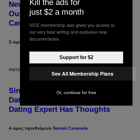
Kill the ads for
New Study Reveals We Still Pick
just $2 a month
Our Friends the Same Way
Cavemen Did
VICE membership also gives you access to
our very best writing and exclusive new
documentaries.
3 ώρες πριν
Κείμενο
Luis Prada
Support for $2
PHOTO: PIXELSEFFECT / GETTY IMAGES
See All Membership Plans
Singles Are Ditching Expensive
Or, continue for free
Dates for ‘Infladating,’ and a
Dating Expert Has Thoughts
4 ώρες πριν
Κείμενο
Sammi Caramela