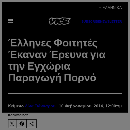
Μετάβαση
+ ΕΛΛΗΝΙΚΆ
στο
Ανοίξτε
περιεχόμενο
SUBSCRIBE
NEWSLETTER
το
μενού
Έλληνες Φοιτητές
Έκαναν Έρευνα για
την Εγχώρια
Παραγωγή Πορνό
Κείμενο
10 Φεβρουαρίου, 2014, 12:00πμ
Λίνα Γιάνναρου
Kοινοποίηση