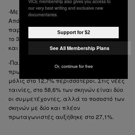
VICE membership also gives you access to
our very best writing and exclusive new
-Με τα χρόνια επικράτησε η πλαστική.
documentaries.
Από ανύπαρκτο στις παλιές
παραγωγές, το πλαστικό στήθος έφτασε
Support for $2
το 35,5% στις νέες. Φυσικά μεγάλωσε
και σε μέγεθος.
See All Membership Plans
-Παλιότερα στο 76,4% των σκηνών
Or, continue for free
πρωταγωνιστούσαν δύο ηθοποιοί και
μόλις στο 12,7% περισσότεροι. Στις νέες
ταινίες, στο 58,6% των σκηνών είναι δύο
οι συμμετέχοντες, αλλά το ποσοστό των
σκηνών με δύο και πλέον
πρωταγωνιστές αυξήθηκε στο 27,1%.