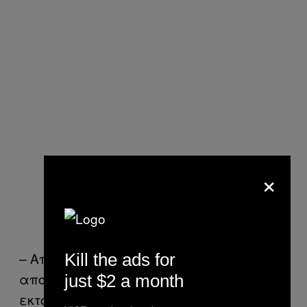
×
– Από 1,8% που ήταν το ποσοστό του
Kill the ads for
αποτριχωμένου αιδοίου το ’70-’90,
just $2 a month
εκτοξεύθηκε στο 90,9%.