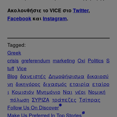
Ακολουθήστε το VICE στο
Twitter
,
Facebook
και
Instagram
.
Tagged:
Greek
crisis
greferendum
marketing
Oxi
Politics
S
tuff
Vice
Blog
δανειστές
Δημοψήφισμα
δικαιοσύ
νη
δικηγόρος
διχασμός
εταιρία
εταίρο
ι
Κομισιόν
Μνημόνιο
Ναι
νέοι
Νομική
πόλωση
ΣΥΡΙΖΑ
τράπεζες
Τσίπρας
Follow Us On Discover
Make Us Preferred In Top Stories