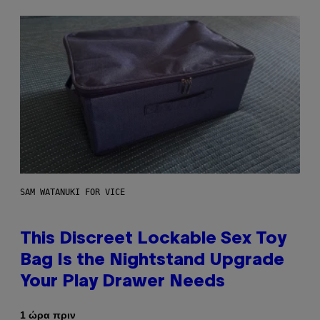
SAM WATANUKI FOR VICE
This Discreet Lockable Sex Toy
Bag Is the Nightstand Upgrade
Your Play Drawer Needs
1 ώρα πριν