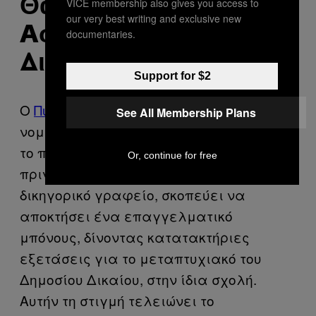
VICE membership also gives you access to
Θάνος, 24 Ετών,
our very best writing and exclusive new
Aσκούμενος
documentaries.
Δικηγόρος
Support for $2
Ο
Πυργιώτης
Θάνος είναι νέος στον
See All Membership Plans
νομικό «στίβο». Μέσα στον χρόνο, πήρε
το πτυχίο του στη Νομική Αθηνών και,
Or, continue for free
πριν αναλάβει το οικογενειακό
δικηγορικό γραφείο, σκοπεύει να
αποκτήσει ένα επαγγελματικό
μπόνους, δίνοντας κατατακτήριες
εξετάσεις για το μεταπτυχιακό του
Δημοσίου Δικαίου, στην ίδια σχολή.
Αυτήν τη στιγμή τελειώνει το