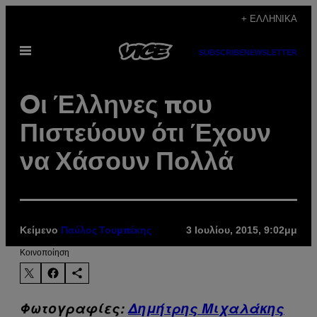
Μετάβαση
+ ΕΛΛΗΝΙΚΆ
στο
Ανοίξτε
περιεχόμενο
SUBSCRIBE
NEWSLETTER
το
μενού
Oι Έλληνες που
Πιστεύουν ότι Έχουν
να Χάσουν Πολλά
Κείμενο
3 Ιουλίου, 2015, 9:02μμ
Παύλος Τουμπέκης
Kοινοποίηση
Φωτογραφίες:
Δημήτρης Μιχαλάκης