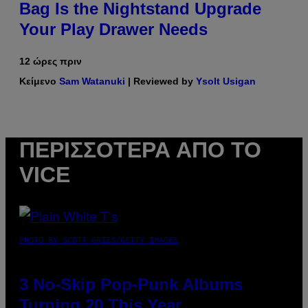
Bag Is the Nightstand Upgrade
Your Play Drawer Needs
12 ώρες πριν
Κείμενο
Sam Watanuki
| Reviewed by
Ysolt Usigan
ΠΕΡΙΣΣΌΤΕΡΑ ΑΠΌ ΤΟ
VICE
PHOTO BY SCOTT GRIES/GETTY IMAGES
3 No-Skip Pop-Punk Albums
Turning 20 This Year