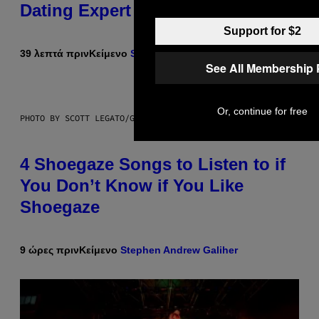
Dating Expert Has Thoughts
Support for $2
39 λεπτά πριν
Κείμενο
Sammi Caramela
See All Membership 
Or, continue for free
PHOTO BY SCOTT LEGATO/GETTY IMAGES
4 Shoegaze Songs to Listen to if
You Don’t Know if You Like
Shoegaze
9 ώρες πριν
Κείμενο
Stephen Andrew Galiher