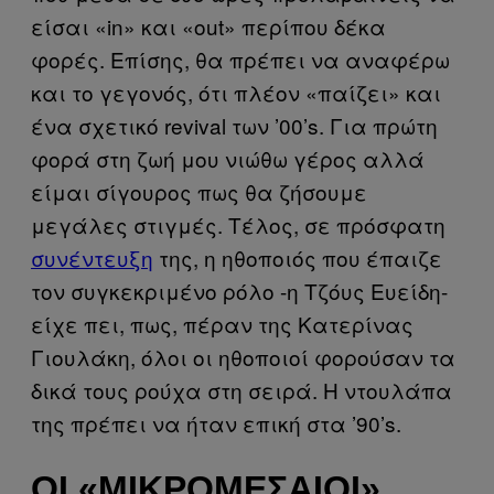
είσαι «in» και «out» περίπου δέκα
φορές. Επίσης, θα πρέπει να αναφέρω
και το γεγονός, ότι πλέον «παίζει» και
ένα σχετικό revival των ’00’s. Για πρώτη
φορά στη ζωή μου νιώθω γέρος αλλά
είμαι σίγουρος πως θα ζήσουμε
μεγάλες στιγμές. Τέλος, σε πρόσφατη
συνέντευξη
της, η ηθοποιός που έπαιζε
τον συγκεκριμένο ρόλο -η Τζόυς Ευείδη-
είχε πει, πως, πέραν της Κατερίνας
Γιουλάκη, όλοι οι ηθοποιοί φορούσαν τα
δικά τους ρούχα στη σειρά. Η ντουλάπα
της πρέπει να ήταν επική στα ’90’s.
ΟΙ «ΜΙΚΡΟΜΕΣΑΊΟΙ»