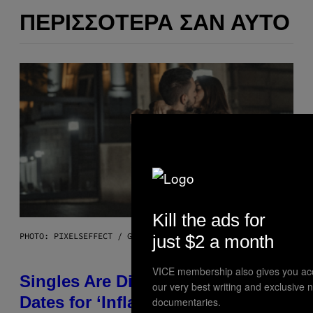
ΠΕΡΙΣΣΌΤΕΡΑ ΣΑΝ ΑΥΤΌ
Kill the ads for
PHOTO: PIXELSEFFECT / GETTY IMAGES
just $2 a month
VICE membership also gives you ac
Singles Are Ditching Expensive
our very best writing and exclusive 
Dates for ‘Infladating,’ and a
documentaries.