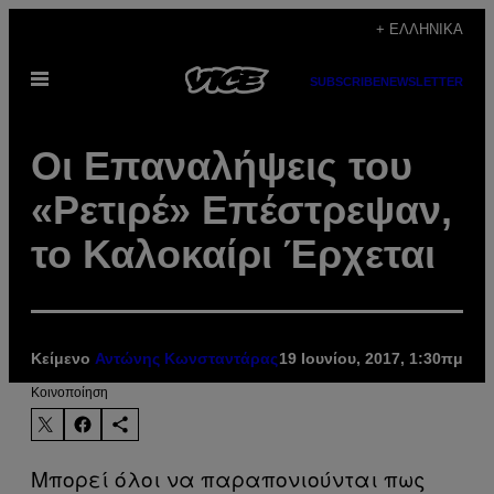
Μετάβαση
+ ΕΛΛΗΝΙΚΆ
στο
Ανοίξτε
περιεχόμενο
SUBSCRIBE
NEWSLETTER
το
μενού
Οι Επαναλήψεις του
«Ρετιρέ» Επέστρεψαν,
το Καλοκαίρι Έρχεται
Κείμενο
Αντώνης Κωνσταντάρας
19 Ιουνίου, 2017, 1:30πμ
Kοινοποίηση
Μπορεί όλοι να παραπονιούνται πως