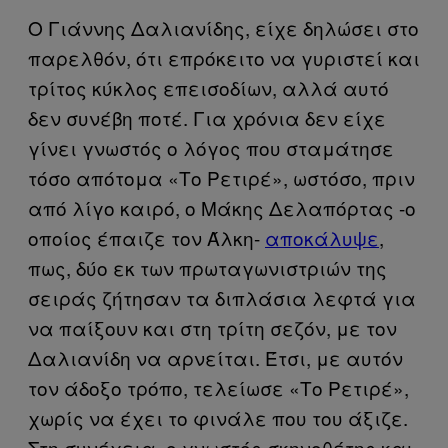
Ο Γιάννης Δαλιανίδης, είχε δηλώσει στο
παρελθόν, ότι επρόκειτο να γυριστεί και
τρίτος κύκλος επεισοδίων, αλλά αυτό
δεν συνέβη ποτέ. Για χρόνια δεν είχε
γίνει γνωστός ο λόγος που σταμάτησε
τόσο απότομα «Το Ρετιρέ», ωστόσο, πριν
από λίγο καιρό, ο Μάκης Δελαπόρτας -ο
οποίος έπαιζε τον Άλκη-
αποκάλυψε
,
πως, δύο εκ των πρωταγωνιστριών της
σειράς ζήτησαν τα διπλάσια λεφτά για
να παίξουν και στη τρίτη σεζόν, με τον
Δαλιανίδη να αρνείται. Έτσι, με αυτόν
τον άδοξο τρόπο, τελείωσε «Το Ρετιρέ»,
χωρίς να έχει το φινάλε που του άξιζε.
Στη συνέχεια, ο γνωστός σκηνοθέτης και