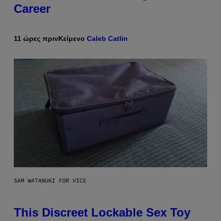
Career
11 ώρες πριν
Κείμενο
Caleb Catlin
SAM WATANUKI FOR VICE
This Discreet Lockable Sex Toy