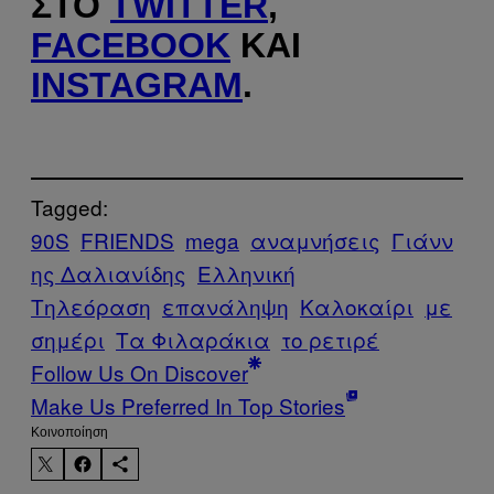
ΣΤΟ
TWITTER
,
FACEBOOK
ΚΑΙ
INSTAGRAM
.
Tagged:
90S
FRIENDS
mega
αναμνήσεις
Γιάνν
ης Δαλιανίδης
Ελληνική
Τηλεόραση
επανάληψη
Καλοκαίρι
με
σημέρι
Τα Φιλαράκια
το ρετιρέ
Follow Us On Discover
Make Us Preferred In Top Stories
Kοινοποίηση