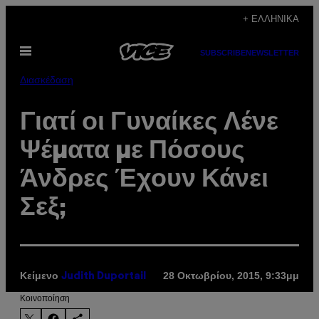
Μετάβαση
+ ΕΛΛΗΝΙΚΆ
στο
Ανοίξτε
περιεχόμενο
SUBSCRIBE
NEWSLETTER
το
μενού
Διασκέδαση
Γιατί οι Γυναίκες Λένε
Ψέματα με Πόσους
Άνδρες Έχουν Κάνει
Σεξ;
Κείμενο
28 Οκτωβρίου, 2015, 9:33μμ
Judith Duportail
Kοινοποίηση