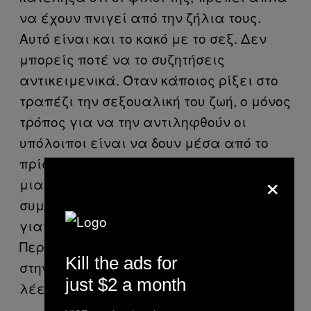
να έχουν πνιγεί από την ζήλια τους.
Αυτό είναι και το κακό με το σεξ. Δεν
μπορείς ποτέ να το συζητήσεις
αντικειμενικά. Όταν κάποιος ρίξει στο
τραπέζι την σεξουαλική του ζωή, ο μόνος
τρόπος για να την αντιληφθούν οι
υπόλοιποι είναι να δουν μέσα από το
πρίσμα της δικής τους. Όταν σου δίνουν
×
μια συμβουλή, ουσιαστικά
συμβουλεύουν τον εαυτό τους. Το ξέρω,
γιατί κι εγώ αυτό ακριβώς κάνω.
Περνάμε μια ζωή συζητώντας, αλλά
Kill the ads for
στην πραγματικότητα δεν ακούμε τι
just $2 a month
λέει ο άλλος.